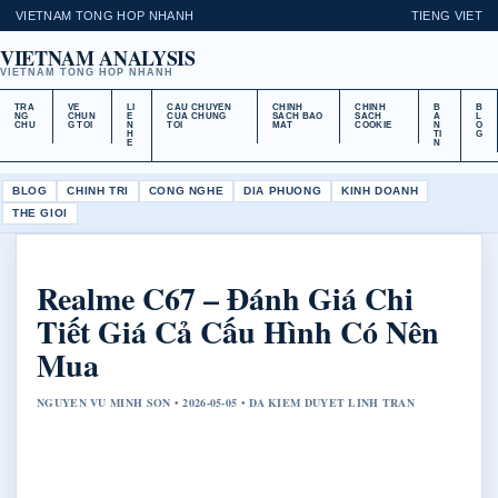
VIETNAM TONG HOP NHANH
TIENG VIET
VIETNAM ANALYSIS
VIETNAM TONG HOP NHANH
TRA
VE
LI
CAU CHUYEN
CHINH
CHINH
B
B
NG
CHUN
E
CUA CHUNG
SACH BAO
SACH
A
L
CHU
G TOI
N
TOI
MAT
COOKIE
N
O
H
TI
G
E
N
BLOG
CHINH TRI
CONG NGHE
DIA PHUONG
KINH DOANH
THE GIOI
Realme C67 – Đánh Giá Chi
Tiết Giá Cả Cấu Hình Có Nên
Mua
NGUYEN VU MINH SON • 2026-05-05 • DA KIEM DUYET LINH TRAN