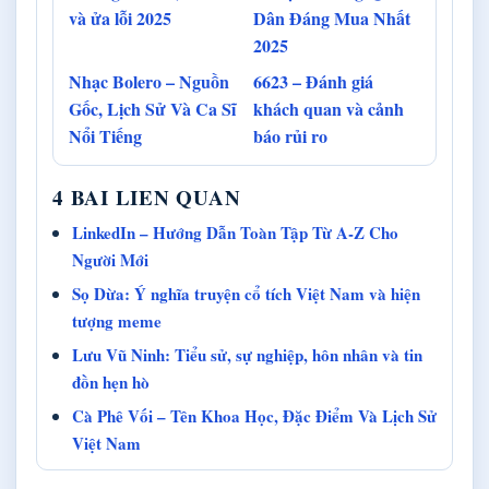
và ửa lỗi 2025
Dân Đáng Mua Nhất
2025
Nhạc Bolero – Nguồn
6623 – Đánh giá
Gốc, Lịch Sử Và Ca Sĩ
khách quan và cảnh
Nổi Tiếng
báo rủi ro
4 BAI LIEN QUAN
LinkedIn – Hướng Dẫn Toàn Tập Từ A-Z Cho
Người Mới
Sọ Dừa: Ý nghĩa truyện cổ tích Việt Nam và hiện
tượng meme
Lưu Vũ Ninh: Tiểu sử, sự nghiệp, hôn nhân và tin
đồn hẹn hò
Cà Phê Vối – Tên Khoa Học, Đặc Điểm Và Lịch Sử
Việt Nam