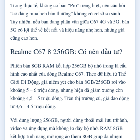
Trong thực tế, không có bản “Pro” riêng biệt, nên câu hỏi
“có đáng mua hơn bản thường” không có cơ sở so sánh.
Tuy nhiên, nếu bạn đang phân vân giữa C67 4G và 5G, bản
5G có lợi thế về kết nối và hiệu năng nhẹ hơn, nhưng giá
cũng cao hơn.
Realme C67 8 256GB: Có nên đầu tư?
Phiên bản 8GB RAM kết hợp 256GB bộ nhớ trong là cấu
hình cao nhất của dòng Realme C67. Theo dữ liệu từ Thế
Giới Di Động, giá niêm yết cho bản 8GB/256GB rơi vào
khoảng 5 – 6 triệu đồng, nhưng hiện đã giảm xuống còn
khoảng 4,5 – 5 triệu đồng. Trên thị trường cũ, giá dao động
từ 3,6 – 4,5 triệu đồng.
Với dung lượng 256GB, người dùng thoải mái lưu trữ ảnh,
video và ứng dụng mà không lo đầy bộ nhớ. RAM 8GB
kết hợp tính năng mở rộng ảo thêm 8GB giúp đa nhiệm