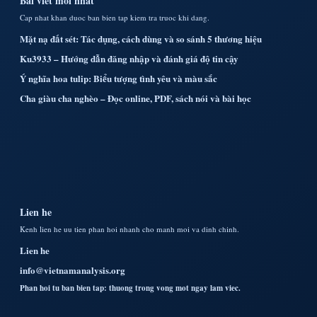
Bai viet moi nhat
Cap nhat khan duoc ban bien tap kiem tra truoc khi dang.
Mặt nạ đất sét: Tác dụng, cách dùng và so sánh 5 thương hiệu
Ku3933 – Hướng dẫn đăng nhập và đánh giá độ tin cậy
Ý nghĩa hoa tulip: Biểu tượng tình yêu và màu sắc
Cha giàu cha nghèo – Đọc online, PDF, sách nói và bài học
Lien he
Kenh lien he uu tien phan hoi nhanh cho manh moi va dinh chinh.
Lien he
info@vietnamanalysis.org
Phan hoi tu ban bien tap: thuong trong vong mot ngay lam viec.