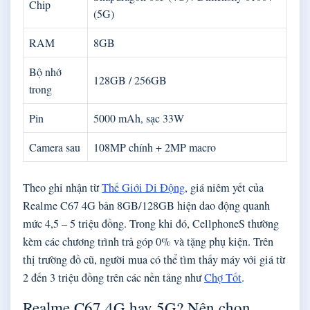
Chip
(5G)
RAM
8GB
Bộ nhớ
128GB / 256GB
trong
Pin
5000 mAh, sạc 33W
Camera sau
108MP chính + 2MP macro
Theo ghi nhận từ
Thế Giới Di Động
, giá niêm yết của
Realme C67 4G bản 8GB/128GB hiện dao động quanh
mức 4,5 – 5 triệu đồng. Trong khi đó, CellphoneS thường
kèm các chương trình trả góp 0% và tặng phụ kiện. Trên
thị trường đồ cũ, người mua có thể tìm thấy máy với giá từ
2 đến 3 triệu đồng trên các nền tảng như
Chợ Tốt
.
Realme C67 4G hay 5G? Nên chọn