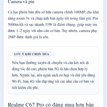
Camera và pin
Cả hai phiên bản đều sở hữu camera chính 108MP, cho khả
năng zoom 3x và chụp ảnh ban ngày tốt trong tầm giá. Pin
5000mAh và sạc nhanh 33W là điểm chung, giúp máy trụ
được 1–2 ngày với nhu cầu cơ bản. Tuy nhiên, camera phụ
2MP được đánh giá là yếu.
LƯU Ý KHI CHỌN MUA
Nếu bạn thường xuyên di chuyển và cần kết nối di
động tốc độ cao, phiên bản 5G là lựa chọn hợp lý
hơn. Ngược lại, nếu ngân sách eo hẹp và chủ yếu dùng
Wi-Fi, bản 4G vẫn đáp ứng tốt các nhu cầu cơ bản và
tiết kiệm chi phí.
Realme C67 Pro có đáng mua hơn bản