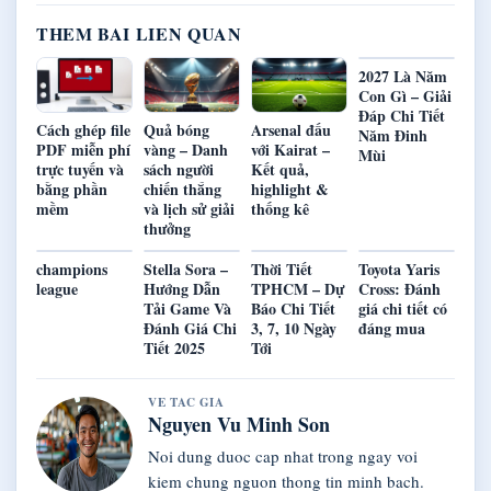
THEM BAI LIEN QUAN
2027 Là Năm
Con Gì – Giải
Đáp Chi Tiết
Cách ghép file
Quả bóng
Arsenal đấu
Năm Đinh
PDF miễn phí
vàng – Danh
với Kairat –
Mùi
trực tuyến và
sách người
Kết quả,
bằng phần
chiến thắng
highlight &
mềm
và lịch sử giải
thống kê
thưởng
champions
Stella Sora –
Thời Tiết
Toyota Yaris
league
Hướng Dẫn
TPHCM – Dự
Cross: Đánh
Tải Game Và
Báo Chi Tiết
giá chi tiết có
Đánh Giá Chi
3, 7, 10 Ngày
đáng mua
Tiết 2025
Tới
VE TAC GIA
Nguyen Vu Minh Son
Noi dung duoc cap nhat trong ngay voi
kiem chung nguon thong tin minh bach.