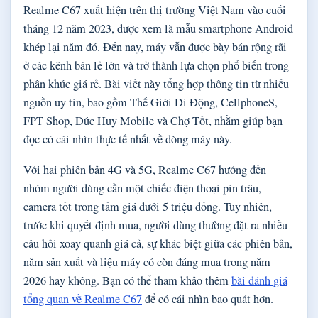
Realme C67 xuất hiện trên thị trường Việt Nam vào cuối
tháng 12 năm 2023, được xem là mẫu smartphone Android
khép lại năm đó. Đến nay, máy vẫn được bày bán rộng rãi
ở các kênh bán lẻ lớn và trở thành lựa chọn phổ biến trong
phân khúc giá rẻ. Bài viết này tổng hợp thông tin từ nhiều
nguồn uy tín, bao gồm Thế Giới Di Động, CellphoneS,
FPT Shop, Đức Huy Mobile và Chợ Tốt, nhằm giúp bạn
đọc có cái nhìn thực tế nhất về dòng máy này.
Với hai phiên bản 4G và 5G, Realme C67 hướng đến
nhóm người dùng cần một chiếc điện thoại pin trâu,
camera tốt trong tầm giá dưới 5 triệu đồng. Tuy nhiên,
trước khi quyết định mua, người dùng thường đặt ra nhiều
câu hỏi xoay quanh giá cả, sự khác biệt giữa các phiên bản,
năm sản xuất và liệu máy có còn đáng mua trong năm
2026 hay không. Bạn có thể tham khảo thêm
bài đánh giá
tổng quan về Realme C67
để có cái nhìn bao quát hơn.