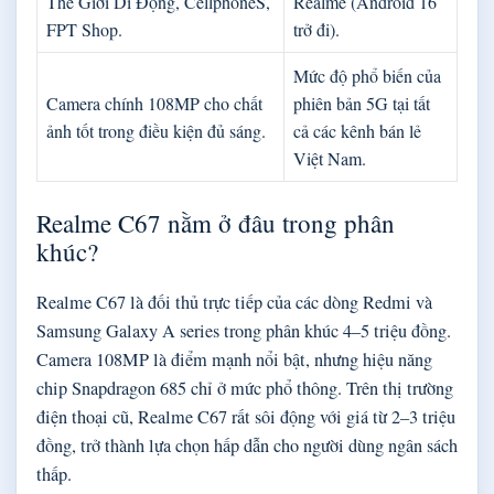
Thế Giới Di Động, CellphoneS,
Realme (Android 16
FPT Shop.
trở đi).
Mức độ phổ biến của
Camera chính 108MP cho chất
phiên bản 5G tại tất
ảnh tốt trong điều kiện đủ sáng.
cả các kênh bán lẻ
Việt Nam.
Realme C67 nằm ở đâu trong phân
khúc?
Realme C67 là đối thủ trực tiếp của các dòng Redmi và
Samsung Galaxy A series trong phân khúc 4–5 triệu đồng.
Camera 108MP là điểm mạnh nổi bật, nhưng hiệu năng
chip Snapdragon 685 chỉ ở mức phổ thông. Trên thị trường
điện thoại cũ, Realme C67 rất sôi động với giá từ 2–3 triệu
đồng, trở thành lựa chọn hấp dẫn cho người dùng ngân sách
thấp.