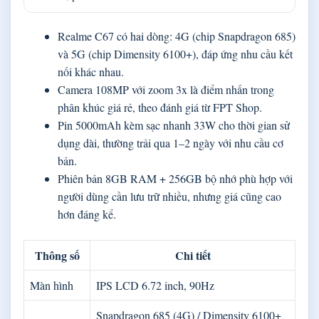
Realme C67 có hai dòng: 4G (chip Snapdragon 685)
và 5G (chip Dimensity 6100+), đáp ứng nhu cầu kết
nối khác nhau.
Camera 108MP với zoom 3x là điểm nhấn trong
phân khúc giá rẻ, theo đánh giá từ FPT Shop.
Pin 5000mAh kèm sạc nhanh 33W cho thời gian sử
dụng dài, thường trải qua 1–2 ngày với nhu cầu cơ
bản.
Phiên bản 8GB RAM + 256GB bộ nhớ phù hợp với
người dùng cần lưu trữ nhiều, nhưng giá cũng cao
hơn đáng kể.
Thông số
Chi tiết
Màn hình
IPS LCD 6.72 inch, 90Hz
Snapdragon 685 (4G) / Dimensity 6100+