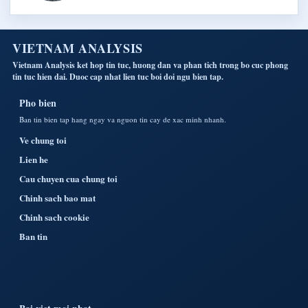
VIETNAM ANALYSIS
Vietnam Analysis ket hop tin tuc, huong dan va phan tich trong bo cuc phong
tin tuc hien dai. Duoc cap nhat lien tuc boi doi ngu bien tap.
Pho bien
Ban tin bien tap hang ngay va nguon tin cay de xac minh nhanh.
Ve chung toi
Lien he
Cau chuyen cua chung toi
Chinh sach bao mat
Chinh sach cookie
Ban tin