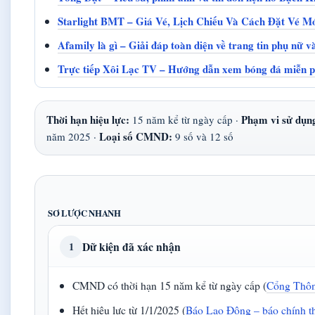
Starlight BMT – Giá Vé, Lịch Chiếu Và Cách Đặt Vé M
Afamily là gì – Giải đáp toàn diện về trang tin phụ nữ v
Trực tiếp Xôi Lạc TV – Hướng dẫn xem bóng đá miễn 
Thời hạn hiệu lực:
Phạm vi sử dụn
15 năm kể từ ngày cấp ·
Loại số CMND:
năm 2025 ·
9 số và 12 số
SƠ LƯỢC NHANH
Dữ kiện đã xác nhận
1
CMND có thời hạn 15 năm kể từ ngày cấp (
Cổng Thông
Hết hiệu lực từ 1/1/2025 (
Báo Lao Động – báo chính t