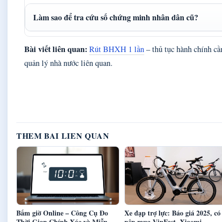
Làm sao để tra cứu số chứng minh nhân dân cũ?
Bài viết liên quan:
Rút BHXH 1 lần
– thủ tục hành chính cầ
quản lý nhà nước liên quan.
THEM BAI LIEN QUAN
Bấm giờ Online – Công Cụ Đo
Xe đạp trợ lực: Báo giá 2025, có
Thời Gian Chính Xác và Miễn
nên mua VinFast, Xiaomi