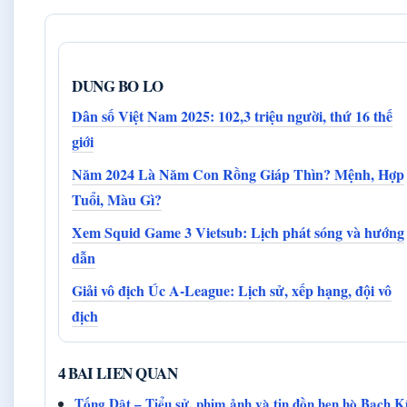
DUNG BO LO
Dân số Việt Nam 2025: 102,3 triệu người, thứ 16 thế
giới
Năm 2024 Là Năm Con Rồng Giáp Thìn? Mệnh, Hợp
Tuổi, Màu Gì?
Xem Squid Game 3 Vietsub: Lịch phát sóng và hướng
dẫn
Giải vô địch Úc A-League: Lịch sử, xếp hạng, đội vô
địch
4 BAI LIEN QUAN
Tống Dật – Tiểu sử, phim ảnh và tin đồn hẹn hò Bạch K