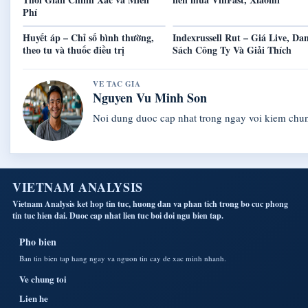
Phí
Huyết áp – Chỉ số bình thường,
Indexrussell Rut – Giá Live, Da
theo tu và thuốc điều trị
Sách Công Ty Và Giải Thích
VE TAC GIA
Nguyen Vu Minh Son
Noi dung duoc cap nhat trong ngay voi kiem chu
VIETNAM ANALYSIS
Vietnam Analysis ket hop tin tuc, huong dan va phan tich trong bo cuc phong
tin tuc hien dai. Duoc cap nhat lien tuc boi doi ngu bien tap.
Pho bien
Ban tin bien tap hang ngay va nguon tin cay de xac minh nhanh.
Ve chung toi
Lien he