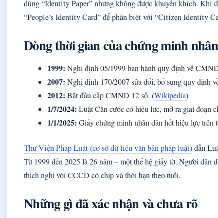
dùng “Identity Paper” nhưng không được khuyến khích. Khi d
“People’s Identity Card” để phân biệt với “Citizen Identity C
Dòng thời gian của chứng minh nhâ
1999:
Nghị định 05/1999 ban hành quy định về CMND 
2007:
Nghị định 170/2007 sửa đổi, bổ sung quy định 
2012:
Bắt đầu cấp CMND 12 số. (
Wikipedia
)
1/7/2024:
Luật Căn cước có hiệu lực, mở ra giai đoạn ch
1/1/2025:
Giấy chứng minh nhân dân hết hiệu lực trên t
Thư Viện Pháp Luật (cơ sở dữ liệu văn bản pháp luật)
dẫn Luậ
Từ 1999 đến 2025 là 26 năm – một thế hệ giấy tờ. Người dân đã
thích nghi với CCCD có chip và thời hạn theo tuổi.
Những gì đã xác nhận và chưa rõ