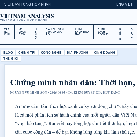
VIETNAM TONG HOP NHANH
TIENG VIET
VIETNAM ANALYSIS
VIETNAM TONG HOP NHANH
TRA
VE
LI
CAU CHUYEN
CHINH
CHINH
B
B
NG
CHUN
E
CUA CHUNG
SACH BAO
SACH
A
L
CHU
G TOI
N
TOI
MAT
COOKIE
N
O
H
TI
G
E
N
BLOG
CHINH TRI
CONG NGHE
DIA PHUONG
KINH DOANH
THE GIOI
Chứng minh nhân dân: Thời hạn, h
NGUYEN VU MINH SON • 2026-06-05 • DA KIEM DUYET GIA HUY DANG
Ai từng cầm tấm thẻ nhựa xanh cũ kỹ với dòng chữ “Giấy chứ
là cả một phần lịch sử hành chính của mỗi người dân Việt N
“viện bảo tàng”. Bài viết này tổng hợp chi tiết thời hạn, hiệu
căn cước công dân – để bạn không lúng túng khi làm thủ tục.