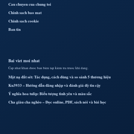
Cau chuyen cua chung toi
Chinh sach bao mat
Chinh sach cookie
Ban tin
Bai viet moi nhat
Cap nhat khan duoc ban bien tap kiem tra truoc khi dang.
Mặt nạ đất sét: Tác dụng, cách dùng và so sánh 5 thương hiệu
Ku3933 – Hướng dẫn đăng nhập và đánh giá độ tin cậy
Ý nghĩa hoa tulip: Biểu tượng tình yêu và màu sắc
Cha giàu cha nghèo – Đọc online, PDF, sách nói và bài học