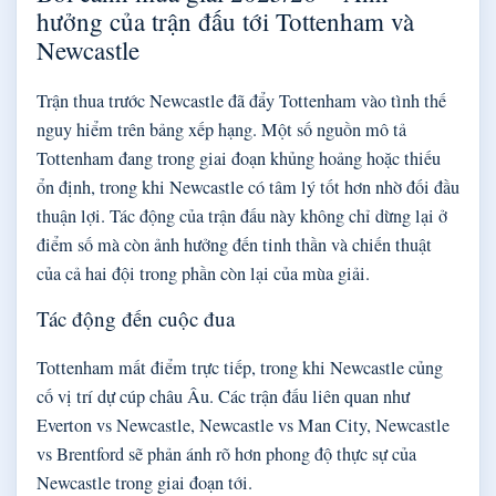
hưởng của trận đấu tới Tottenham và
Newcastle
Trận thua trước Newcastle đã đẩy Tottenham vào tình thế
nguy hiểm trên bảng xếp hạng. Một số nguồn mô tả
Tottenham đang trong giai đoạn khủng hoảng hoặc thiếu
ổn định, trong khi Newcastle có tâm lý tốt hơn nhờ đối đầu
thuận lợi. Tác động của trận đấu này không chỉ dừng lại ở
điểm số mà còn ảnh hưởng đến tinh thần và chiến thuật
của cả hai đội trong phần còn lại của mùa giải.
Tác động đến cuộc đua
Tottenham mất điểm trực tiếp, trong khi Newcastle củng
cố vị trí dự cúp châu Âu. Các trận đấu liên quan như
Everton vs Newcastle, Newcastle vs Man City, Newcastle
vs Brentford sẽ phản ánh rõ hơn phong độ thực sự của
Newcastle trong giai đoạn tới.