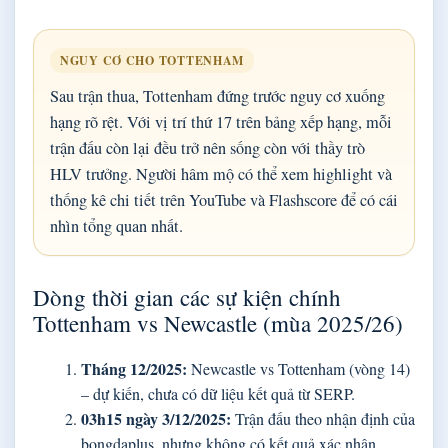
NGUY CƠ CHO TOTTENHAM
Sau trận thua, Tottenham đứng trước nguy cơ xuống
hạng rõ rệt. Với vị trí thứ 17 trên bảng xếp hạng, mỗi
trận đấu còn lại đều trở nên sống còn với thầy trò
HLV trưởng. Người hâm mộ có thể xem highlight và
thống kê chi tiết trên YouTube và Flashscore để có cái
nhìn tổng quan nhất.
Dòng thời gian các sự kiện chính
Tottenham vs Newcastle (mùa 2025/26)
Tháng 12/2025:
Newcastle vs Tottenham (vòng 14)
– dự kiến, chưa có dữ liệu kết quả từ SERP.
03h15 ngày 3/12/2025:
Trận đấu theo nhận định của
bongdaplus, nhưng không có kết quả xác nhận.