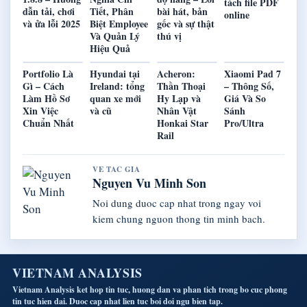
tách file PDF
dẫn tải, chơi
Tiết, Phân
bài hát, bản
online
và ửa lỗi 2025
Biệt Employee
gốc và sự thật
Và Quản Lý
thú vị
Hiệu Quả
Portfolio Là
Hyundai tại
Acheron:
Xiaomi Pad 7
Gì – Cách
Ireland: tổng
Thần Thoại
– Thông Số,
Làm Hồ Sơ
quan xe mới
Hy Lạp và
Giá Và So
Xin Việc
và cũ
Nhân Vật
Sánh
Chuẩn Nhất
Honkai Star
Pro/Ultra
Rail
VE TAC GIA
Nguyen Vu Minh Son
Noi dung duoc cap nhat trong ngay voi
kiem chung nguon thong tin minh bach.
VIETNAM ANALYSIS
Vietnam Analysis ket hop tin tuc, huong dan va phan tich trong bo cuc phong
tin tuc hien dai. Duoc cap nhat lien tuc boi doi ngu bien tap.