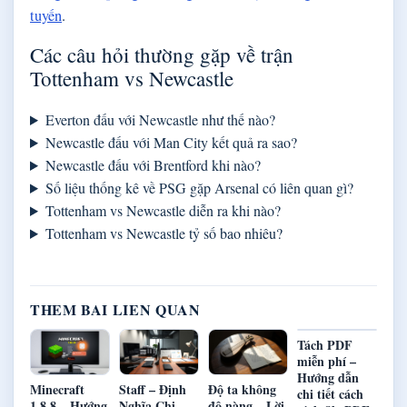
tuyến
.
Các câu hỏi thường gặp về trận
Tottenham vs Newcastle
Everton đấu với Newcastle như thế nào?
Newcastle đấu với Man City kết quả ra sao?
Newcastle đấu với Brentford khi nào?
Số liệu thống kê về PSG gặp Arsenal có liên quan gì?
Tottenham vs Newcastle diễn ra khi nào?
Tottenham vs Newcastle tỷ số bao nhiêu?
THEM BAI LIEN QUAN
Tách PDF
miễn phí –
Hướng dẫn
Minecraft
Staff – Định
Độ ta không
chi tiết cách
1.8.8 – Hướng
Nghĩa Chi
độ nàng – Lời