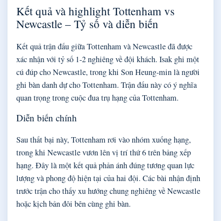
Kết quả và highlight Tottenham vs
Newcastle – Tỷ số và diễn biến
Kết quả trận đấu giữa Tottenham và Newcastle đã được
xác nhận với tỷ số 1-2 nghiêng về đội khách. Isak ghi một
cú đúp cho Newcastle, trong khi Son Heung-min là người
ghi bàn danh dự cho Tottenham. Trận đấu này có ý nghĩa
quan trọng trong cuộc đua trụ hạng của Tottenham.
Diễn biến chính
Sau thất bại này, Tottenham rơi vào nhóm xuống hạng,
trong khi Newcastle vươn lên vị trí thứ 6 trên bảng xếp
hạng. Đây là một kết quả phản ánh đúng tương quan lực
lượng và phong độ hiện tại của hai đội. Các bài nhận định
trước trận cho thấy xu hướng chung nghiêng về Newcastle
hoặc kịch bản đôi bên cùng ghi bàn.