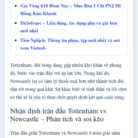
Giá Vàng 610 Hôm Nay – Mua Bán 1 Chỉ PNJ Mi
Hồng Kim Khánh
Diclofenac – Liều dùng, tác dụng phụ và giá bán
mới nhất
Tiên Nghịch: Thông tin phim, tập mới nhất và nơi
xem Vietsub
Tottenham, đội bóng đang gặp nhiều khó khăn về phong
độ, bước vào trận đấu với áp lực lớn. Trong khi đó,
Newcastle lại có tâm lý thoải mái hơn nhờ thành tích đối
đầu tốt trong quá khứ. Sự khác biệt về tinh thần và lối chơi
có thể sẽ là yếu tố then chốt quyết định kết quả cuối cùng.
Nhận định trận đấu Tottenham vs
Newcastle – Phân tích và soi kèo
Trận đấu giữa Tottenham và Newcastle ở mùa giải năm