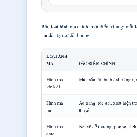
Bốn loại hình ma chính, một điểm chung: mỗi lo
hãi đến tạo sự dễ thương.
LOẠI ẢNH
MA
ĐẶC ĐIỂM CHÍNH
Hình ma
Màu sắc tối, hình ảnh rùng r
kinh dị
Hình ma
Áo trắng, tóc dài, xuất hiện tr
nữ
thuyết
Hình ma
Nét vẽ dễ thương, phong cách
cute