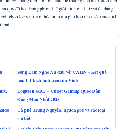
nh, lại có những tấm hình ma cute dễ thương đến nỗi muốn làm
 ma quỷ đồ họa trong phim, thế giới hình ma thực sự đa dạng
 loại, chọn lọc và tìm ra bức hình ma phù hợp nhất với mục đích
thoại.
od
Sông Lam Nghệ An đấu với CAHN – Kết quả
hòa 1-1 kịch tính trên sân Vinh
mix,
Logitech G102 – Chuột Gaming Quốc Dân
Đáng Mua Nhất 2025
naldo
Cà phê Trung Nguyên: nguồn gốc và các loại
chi tiết
Tỷ Lệ
Đặt tên Liên Quân đẹp với 2500+ kí tự đặc biệt