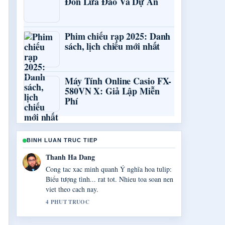
Đồn Lừa Đảo Và Dự Án
Phim chiếu rạp 2025: Danh
sách, lịch chiếu mới nhất
Máy Tính Online Casio FX-
580VN X: Giả Lập Miễn
Phí
BINH LUAN TRUC TIEP
Gia Huy Do
Tong hop rat tot ve Mặt nạ đất sét: Tác dụng,
cách.... Day la ban tom tat ro rang nhat toi
thay hom nay.
6 PHUT TRUOC