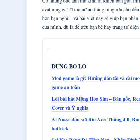
Có những bức ảnh ma kinh dị khiến bạn giật mì
avatar ngay. Từ ma nữ áo trắng rùng rợn cho đến
hơn bạn nghĩ – và bài viết này sẽ giúp bạn phân
của mình, dù là để trêu bạn bè hay trang trí điện 
DUNG BO LO
Mod game là gì? Hướng dẫn tải và cài m
game an toàn
Lời bài hát Mộng Hoa Sim – Bản gốc, Re
Cover và Ý nghĩa
Al-Nassr đấu với Rio Ave: Thắng 4-0, Ro
hattrick
Soi Kèo Bóng Đá Hôm Nay – Nhận Định 