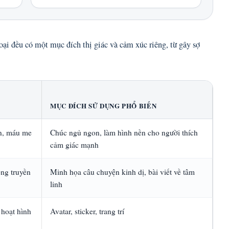
ại đều có một mục đích thị giác và cảm xúc riêng, từ gây sợ
MỤC ĐÍCH SỬ DỤNG PHỔ BIẾN
ợn, máu me
Chúc ngủ ngon, làm hình nền cho người thích
cảm giác mạnh
ong truyền
Minh họa câu chuyện kinh dị, bài viết về tâm
linh
 hoạt hình
Avatar, sticker, trang trí