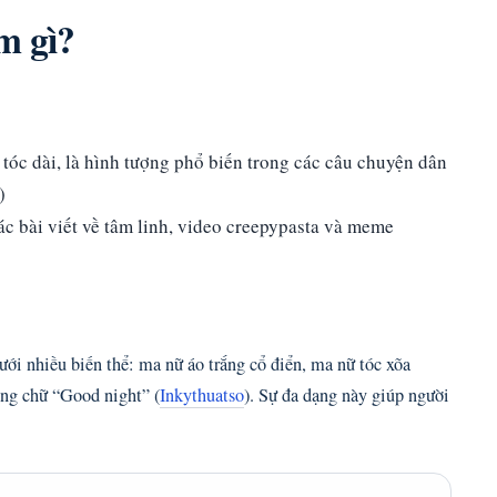
m gì?
 tóc dài, là hình tượng phổ biến trong các câu chuyện dân
)
c bài viết về tâm linh, video creepypasta và meme
ưới nhiều biến thể: ma nữ áo trắng cổ điển, ma nữ tóc xõa
òng chữ “Good night” (
Inkythuatso
). Sự đa dạng này giúp người
.