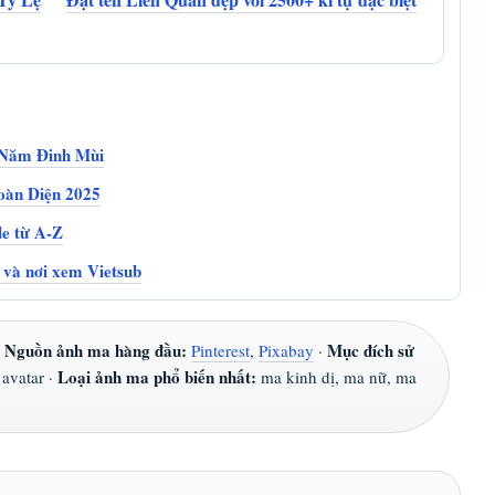
 Năm Đinh Mùi
oàn Diện 2025
ide từ A-Z
 và nơi xem Vietsub
Nguồn ảnh ma hàng đầu:
Mục đích sử
·
Pinterest
,
Pixabay
·
Loại ảnh ma phổ biến nhất:
avatar ·
ma kinh dị, ma nữ, ma