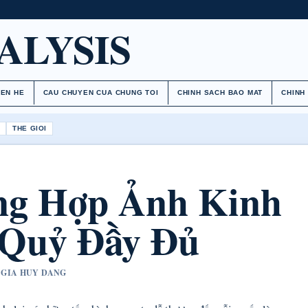
ALYSIS
IEN HE
CAU CHUYEN CUA CHUNG TOI
CHINH SACH BAO MAT
CHINH
H
THE GIOI
ng Hợp Ảnh Kinh
, Quỷ Đầy Đủ
T GIA HUY DANG