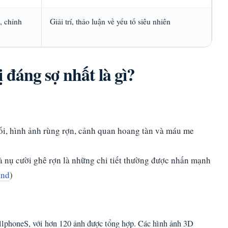
, chỉnh
Giải trí, thảo luận về yếu tố siêu nhiên
đáng sợ nhất là gì?
ối, hình ảnh rùng rợn, cảnh quan hoang tàn và máu me
à nụ cười ghê rợn là những chi tiết thường được nhấn mạnh
ind
)
ellphoneS, với hơn 120 ảnh được tổng hợp. Các hình ảnh 3D