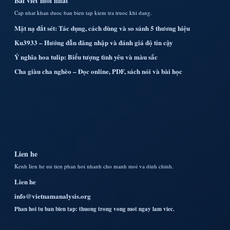
Bai viet moi nhat
Cap nhat khan duoc ban bien tap kiem tra truoc khi dang.
Mặt nạ đất sét: Tác dụng, cách dùng và so sánh 5 thương hiệu
Ku3933 – Hướng dẫn đăng nhập và đánh giá độ tin cậy
Ý nghĩa hoa tulip: Biểu tượng tình yêu và màu sắc
Cha giàu cha nghèo – Đọc online, PDF, sách nói và bài học
Lien he
Kenh lien he uu tien phan hoi nhanh cho manh moi va dinh chinh.
Lien he
info@vietnamanalysis.org
Phan hoi tu ban bien tap: thuong trong vong mot ngay lam viec.