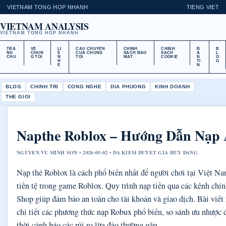
VIETNAM TONG HOP NHANH
TIENG VIET
VIETNAM ANALYSIS
VIETNAM TONG HOP NHANH
TRA
VE
LI
CAU CHUYEN
CHINH
CHINH
B
B
NG
CHUN
E
CUA CHUNG
SACH BAO
SACH
A
L
CHU
G TOI
N
TOI
MAT
COOKIE
N
O
H
TI
G
E
N
BLOG
CHINH TRI
CONG NGHE
DIA PHUONG
KINH DOANH
THE GIOI
Napthe Roblox – Hướng Dẫn Nạp
NGUYEN VU MINH SON • 2026-05-02 • DA KIEM DUYET GIA HUY DANG
Nạp thẻ Roblox là cách phổ biến nhất để người chơi tại Việt N
tiền tệ trong game Roblox. Quy trình nạp tiền qua các kênh c
Shop giúp đảm bảo an toàn cho tài khoản và giao dịch. Bài viế
chi tiết các phương thức nạp Robux phổ biến, so sánh ưu nhược
thời cảnh báo các rủi ro lừa đảo thường gặp.