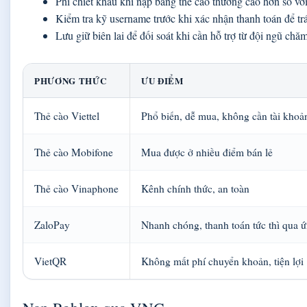
Phí chiết khấu khi nạp bằng thẻ cào thường cao hơn so v
Kiểm tra kỹ username trước khi xác nhận thanh toán để trá
Lưu giữ biên lai để đối soát khi cần hỗ trợ từ đội ngũ ch
PHƯƠNG THỨC
ƯU ĐIỂM
Thẻ cào Viettel
Phổ biến, dễ mua, không cần tài kho
Thẻ cào Mobifone
Mua được ở nhiều điểm bán lẻ
Thẻ cào Vinaphone
Kênh chính thức, an toàn
ZaloPay
Nhanh chóng, thanh toán tức thì qua 
VietQR
Không mất phí chuyển khoản, tiện lợi