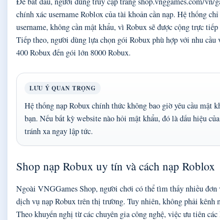
Để bắt đầu, người dùng truy cập trang shop.vnggames.com/vn/
chính xác username Roblox của tài khoản cần nạp. Hệ thống chỉ 
username, không cần mật khẩu, vì Robux sẽ được cộng trực tiếp 
Tiếp theo, người dùng lựa chọn gói Robux phù hợp với nhu cầu v
400 Robux đến gói lớn 8000 Robux.
LƯU Ý QUAN TRỌNG
Hệ thống nạp Robux chính thức không bao giờ yêu cầu mật k
bạn. Nếu bất kỳ website nào hỏi mật khẩu, đó là dấu hiệu của
tránh xa ngay lập tức.
Shop nạp Robux uy tín và cách nạp Roblox
Ngoài VNGGames Shop, người chơi có thể tìm thấy nhiều đơn v
dịch vụ nạp Robux trên thị trường. Tuy nhiên, không phải kênh n
Theo khuyến nghị từ các chuyên gia công nghệ, việc ưu tiên các