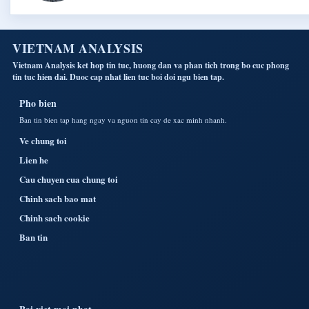
VIETNAM ANALYSIS
Vietnam Analysis ket hop tin tuc, huong dan va phan tich trong bo cuc phong
tin tuc hien dai. Duoc cap nhat lien tuc boi doi ngu bien tap.
Pho bien
Ban tin bien tap hang ngay va nguon tin cay de xac minh nhanh.
Ve chung toi
Lien he
Cau chuyen cua chung toi
Chinh sach bao mat
Chinh sach cookie
Ban tin