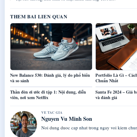
THEM BAI LIEN QUAN
New Balance 530: Đánh giá, lý do phổ biến
Portfolio Là Gì – Cá
và so sánh
Chuẩn Nhất
Thần đèn ơi ước đi tập 1: Nội dung, diễn
Santa Fe 2024 – Giá b
viên, nơi xem Netflix
và đánh giá
VE TAC GIA
Nguyen Vu Minh Son
Noi dung duoc cap nhat trong ngay voi kiem chu