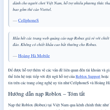
dành cho người chơi Việt Nam, hỗ trợ nhiều phương thức than
bao gồm thẻ cào Viettel.
—
CellphoneS
Hầu hết các trang web quảng cáo nạp Robux giá rẻ với chiế
đảo. Không có chiết khấu cao bất thường cho Robux.
—
Hoàng Hà Mobile
Để được hỗ trợ thêm về các vấn đề liên quan đến tài khoản và g
thể liên hệ trực tiếp với đội ngũ hỗ trợ của
Roblox Support
hoặc 
tin trên các trang công nghệ uy tín như CellphoneS và Hoàng H
Hướng dẫn nạp Roblox – Tóm tắt
Nạp thẻ Roblox (Robux) tại Việt Nam qua kênh chính thức nh