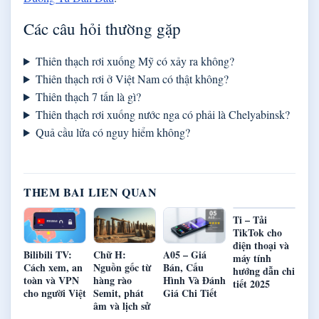
Các câu hỏi thường gặp
Thiên thạch rơi xuống Mỹ có xảy ra không?
Thiên thạch rơi ở Việt Nam có thật không?
Thiên thạch 7 tấn là gì?
Thiên thạch rơi xuống nước nga có phải là Chelyabinsk?
Quả cầu lửa có nguy hiểm không?
THEM BAI LIEN QUAN
Ti – Tải
TikTok cho
điện thoại và
Bilibili TV:
Chữ H:
A05 – Giá
máy tính
Cách xem, an
Nguồn gốc từ
Bán, Cấu
hướng dẫn chi
toàn và VPN
hàng rào
Hình Và Đánh
tiết 2025
cho người Việt
Semit, phát
Giá Chi Tiết
âm và lịch sử