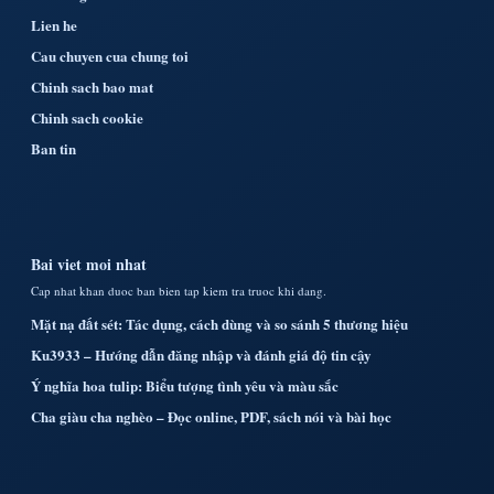
Lien he
Cau chuyen cua chung toi
Chinh sach bao mat
Chinh sach cookie
Ban tin
Bai viet moi nhat
Cap nhat khan duoc ban bien tap kiem tra truoc khi dang.
Mặt nạ đất sét: Tác dụng, cách dùng và so sánh 5 thương hiệu
Ku3933 – Hướng dẫn đăng nhập và đánh giá độ tin cậy
Ý nghĩa hoa tulip: Biểu tượng tình yêu và màu sắc
Cha giàu cha nghèo – Đọc online, PDF, sách nói và bài học