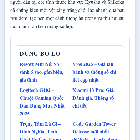
người dân tại các tỉnh thuộc khu vực Kyushu và Shikoku
đã chứng kiến một vệt sáng trắng chói lao nhanh qua bầu
trời đêm, tạo nên một cảnh tượng ấn tượng và thu hút sự
quan tâm lớn trên mạng xã hội.
DUNG BO LO
Resort Mũi Né: So
Vios 2025 – Giá lăn
sánh 5 sao, gần biển,
bánh và thông số chi
gia đình
tiết cập nhật
Logitech G102 –
Xiaomi 13 Pro: Giá,
Chuột Gaming Quốc
Đánh giá, Thông số
Dân Đáng Mua Nhất
chi tiết
2025
Trọng Tâm Là Gì –
Code Garden Tower
Định Nghĩa, Tính
Defense mới nhất
Chất Và Ứng Dụng
06/2026 – Cách nhập