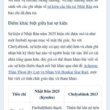
với một vụ fireball thông thường. Vụ này thường được so
sánh với các ghi nhận về
sự kiện cầu lửa tại Nhật Bản
mà
báo chí đã đưa tin.
Điểm khác biệt giữa hai sự kiện
Sự kiện ở Nhật Bản năm 2025 hiện chỉ được mô tả như
một fireball ngoạn mục về mặt thị giác. So với
Chelyabinsk, sự kiện này có quy mô nhỏ hơn và chưa ghi
nhận bất kỳ thiệt hại nào về người hoặc tài sản. Để có cái
nhìn tổng quan hơn, độc giả có thể tham khảo bài viết về
các sự kiện thiên thạch nổi bật khác qua chủ đề
Acheron:
Thần Thoại Hy Lạp và Nhân Vật Honkai Star Rail
, một
bài viết có tính chất giáo dục và tham khảo.
Nhật Bản 2025
Tiêu chí
Chelyabinsk 2013
(Kyushu)
Fireball/thiên thạch
Thiên thể lớn nổ trên