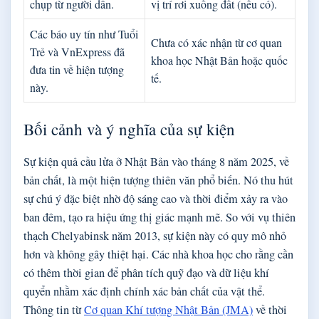
chụp từ người dân.
vị trí rơi xuống đất (nếu có).
Các báo uy tín như Tuổi
Chưa có xác nhận từ cơ quan
Trẻ và VnExpress đã
khoa học Nhật Bản hoặc quốc
đưa tin về hiện tượng
tế.
này.
Bối cảnh và ý nghĩa của sự kiện
Sự kiện quả cầu lửa ở Nhật Bản vào tháng 8 năm 2025, về
bản chất, là một hiện tượng thiên văn phổ biến. Nó thu hút
sự chú ý đặc biệt nhờ độ sáng cao và thời điểm xảy ra vào
ban đêm, tạo ra hiệu ứng thị giác mạnh mẽ. So với vụ thiên
thạch Chelyabinsk năm 2013, sự kiện này có quy mô nhỏ
hơn và không gây thiệt hại. Các nhà khoa học cho rằng cần
có thêm thời gian để phân tích quỹ đạo và dữ liệu khí
quyển nhằm xác định chính xác bản chất của vật thể.
Thông tin từ
Cơ quan Khí tượng Nhật Bản (JMA)
về thời