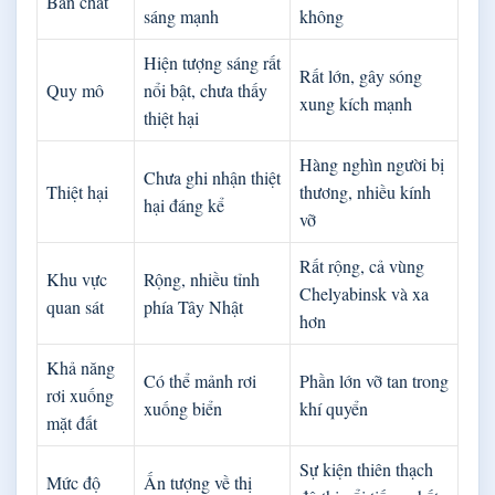
Bản chất
sáng mạnh
không
Hiện tượng sáng rất
Rất lớn, gây sóng
Quy mô
nổi bật, chưa thấy
xung kích mạnh
thiệt hại
Hàng nghìn người bị
Chưa ghi nhận thiệt
Thiệt hại
thương, nhiều kính
hại đáng kể
vỡ
Rất rộng, cả vùng
Khu vực
Rộng, nhiều tỉnh
Chelyabinsk và xa
quan sát
phía Tây Nhật
hơn
Khả năng
Có thể mảnh rơi
Phần lớn vỡ tan trong
rơi xuống
xuống biển
khí quyển
mặt đất
Sự kiện thiên thạch
Mức độ
Ấn tượng về thị