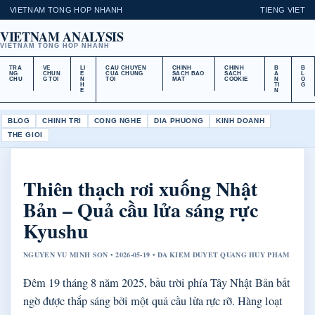
VIETNAM TONG HOP NHANH
TIENG VIET
VIETNAM ANALYSIS
VIETNAM TONG HOP NHANH
TRA
VE
LI
CAU CHUYEN
CHINH
CHINH
B
B
NG
CHUN
E
CUA CHUNG
SACH BAO
SACH
A
L
CHU
G TOI
N
TOI
MAT
COOKIE
N
O
H
TI
G
E
N
BLOG
CHINH TRI
CONG NGHE
DIA PHUONG
KINH DOANH
THE GIOI
Thiên thạch rơi xuống Nhật
Bản – Quả cầu lửa sáng rực
Kyushu
NGUYEN VU MINH SON • 2026-05-19 • DA KIEM DUYET QUANG HUY PHAM
Đêm 19 tháng 8 năm 2025, bầu trời phía Tây Nhật Bản bất
ngờ được thắp sáng bởi một quả cầu lửa rực rỡ. Hàng loạt