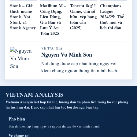
Stonk – Giải
Motilium M –
Tencent là gì?
Champions
thích meme
Công Dụng,
Game, chủ sở
League
Stonk, Not
Liều Dùng,
hữu, xếp hạng
2024/25: Thể
Stonk và
Giá Bán và
toàn cầu
thức mới và
Stonk Agency
Lưu Ý An
(2025)
lịch thi đấu
Toàn 2025
VE TAC GIA
Nguyen Vu Minh Son
Noi dung duoc cap nhat trong ngay voi
kiem chung nguon thong tin minh bach.
VIETNAM ANALYSIS
Vietnam Analysis ket hop tin tuc, huong dan va phan tich trong bo cuc phong
tin tuc hien dai. Duoc cap nhat lien tuc boi doi ngu bien tap.
Pho bien
Ban tin bien tap hang ngay va nguon tin cay de xac minh nhanh.
Ve chung toi