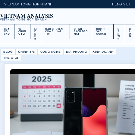
VIETNAM TONG HOP NHANH
TIENG VIET
VIETNAM ANALYSIS
VIETNAM TONG HOP NHANH
TRA
VE
LI
CAU CHUYEN
CHINH
CHINH
B
B
NG
CHUN
E
CUA CHUNG
SACH BAO
SACH
A
L
CHU
G TOI
N
TOI
MAT
COOKIE
N
O
H
TI
G
E
N
BLOG
CHINH TRI
CONG NGHE
DIA PHUONG
KINH DOANH
THE GIOI