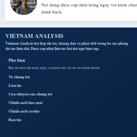
Noi dung duoc cap nhat trong ngay voi kiem chu
minh bach.
VIETNAM ANALYSIS
Vietnam Analysis ket hop tin tuc, huong dan va phan tich trong bo cuc phong
tin tuc hien dai. Duoc cap nhat lien tuc boi doi ngu bien tap.
Pho bien
Ban tin bien tap hang ngay va nguon tin cay de xac minh nhanh.
Ve chung toi
Lien he
Cau chuyen cua chung toi
Chinh sach bao mat
Chinh sach cookie
Ban tin