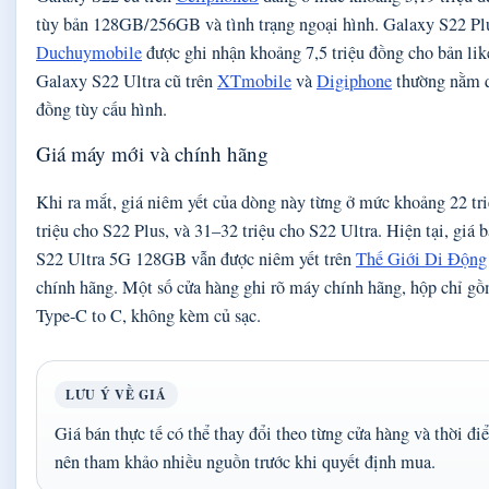
tùy bản 128GB/256GB và tình trạng ngoại hình. Galaxy S22 Plu
Duchuymobile
được ghi nhận khoảng 7,5 triệu đồng cho bản l
Galaxy S22 Ultra cũ trên
XTmobile
và
Digiphone
thường nằm q
đồng tùy cấu hình.
Giá máy mới và chính hãng
Khi ra mắt, giá niêm yết của dòng này từng ở mức khoảng 22 tr
triệu cho S22 Plus, và 31–32 triệu cho S22 Ultra. Hiện tại, giá
S22 Ultra 5G 128GB vẫn được niêm yết trên
Thế Giới Di Động
chính hãng. Một số cửa hàng ghi rõ máy chính hãng, hộp chỉ g
Type-C to C, không kèm củ sạc.
LƯU Ý VỀ GIÁ
Giá bán thực tế có thể thay đổi theo từng cửa hàng và thời đ
nên tham khảo nhiều nguồn trước khi quyết định mua.