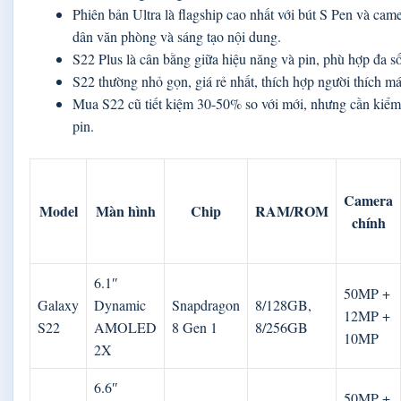
Phiên bản Ultra là flagship cao nhất với bút S Pen và ca
dân văn phòng và sáng tạo nội dung.
S22 Plus là cân bằng giữa hiệu năng và pin, phù hợp đa s
S22 thường nhỏ gọn, giá rẻ nhất, thích hợp người thích m
Mua S22 cũ tiết kiệm 30-50% so với mới, nhưng cần kiểm
pin.
Camera
Model
Màn hình
Chip
RAM/ROM
chính
6.1″
50MP +
Galaxy
Dynamic
Snapdragon
8/128GB,
12MP +
S22
AMOLED
8 Gen 1
8/256GB
10MP
2X
6.6″
50MP +