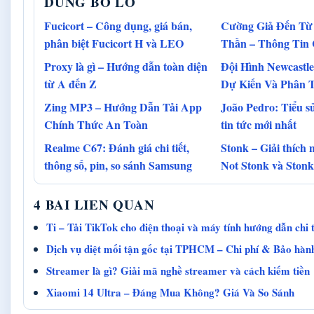
DUNG BO LO
Fucicort – Công dụng, giá bán,
Cường Giả Đến Từ
phân biệt Fucicort H và LEO
Thần – Thông Tin
Proxy là gì – Hướng dẫn toàn diện
Đội Hình Newcastle
từ A đến Z
Dự Kiến Và Phân T
Zing MP3 – Hướng Dẫn Tải App
João Pedro: Tiểu sử
Chính Thức An Toàn
tin tức mới nhất
Realme C67: Đánh giá chi tiết,
Stonk – Giải thích
thông số, pin, so sánh Samsung
Not Stonk và Ston
4 BAI LIEN QUAN
Ti – Tải TikTok cho điện thoại và máy tính hướng dẫn chi 
Dịch vụ diệt mối tận gốc tại TPHCM – Chi phí & Bảo hàn
Streamer là gì? Giải mã nghề streamer và cách kiếm tiền
Xiaomi 14 Ultra – Đáng Mua Không? Giá Và So Sánh