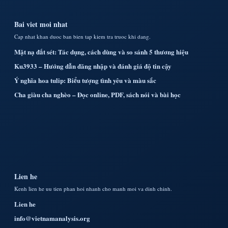
Bai viet moi nhat
Cap nhat khan duoc ban bien tap kiem tra truoc khi dang.
Mặt nạ đất sét: Tác dụng, cách dùng và so sánh 5 thương hiệu
Ku3933 – Hướng dẫn đăng nhập và đánh giá độ tin cậy
Ý nghĩa hoa tulip: Biểu tượng tình yêu và màu sắc
Cha giàu cha nghèo – Đọc online, PDF, sách nói và bài học
Lien he
Kenh lien he uu tien phan hoi nhanh cho manh moi va dinh chinh.
Lien he
info@vietnamanalysis.org