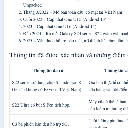
Unpacked
Tháng 3/2022
– Mở bán toàn cầu, có mặt tại Việt Nam
Cuối 2022
– Cập nhật One UI 5 (Android 13)
2023
– Cập nhật One UI 6 (Android 14)
Đầu 2024
– Ra mắt Galaxy S24 series, S22 giảm giá mạn
2025
– Vẫn được hỗ trợ bảo mật, trở thành lựa chọn tầm t
Thông tin đã được xác nhận và những điểm 
Thông tin đã rõ
Thông tin c
S22 series sử dụng chip Snapdragon 8
Giá bán thực tế có thể
Gen 1 (không có Exynos ở Việt Nam).
cửa hàng và thời điểm
Máy cũ có thể là bản
S22 Ultra có bút S Pen tích hợp.
cần kiểm tra tương t
Thời lượng pin thực t
Cả ba phiên bản đều hỗ trợ 5G.
cách dùng.