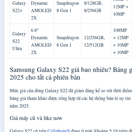
Galaxy
Dynamic
Snapdragon
8/128GB,
12MP +
S22+
AMOLED
8 Gen 1
8/256GB
10MP
2X
6.8″
108MP
Galaxy
Dynamic
Snapdragon
12/256GB,
+ 12MP
S22
AMOLED
8 Gen 1
12/512GB
+ 10MP
Ultra
2X
+ 10MP
Samsung Galaxy S22 giá bao nhiêu? Bảng g
2025 cho tất cả phiên bản
Mức giá của dòng Galaxy S22 đã giảm đáng kể so với thời điểm 
bảng giá tham khảo được tổng hợp từ các hệ thống bán lẻ uy tín
năm 2025.
Giá máy cũ và like new
Galaxy S22 cũ trên
CellphoneS
đang ở mức khoảng 5,19 triệu đế