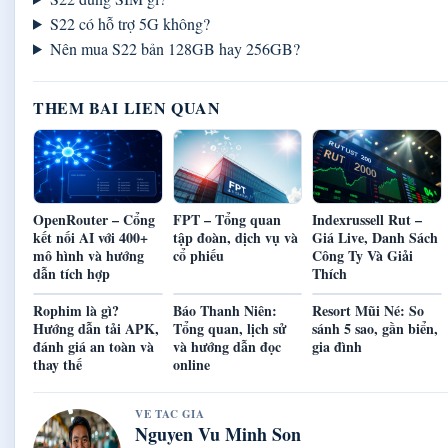
S22 có hỗ trợ 5G không?
Nên mua S22 bản 128GB hay 256GB?
THEM BAI LIEN QUAN
OpenRouter – Cổng
FPT – Tổng quan
Indexrussell Rut –
kết nối AI với 400+
tập đoàn, dịch vụ và
Giá Live, Danh Sách
mô hình và hướng
cổ phiếu
Công Ty Và Giải
dẫn tích hợp
Thích
Rophim là gì?
Báo Thanh Niên:
Resort Mũi Né: So
Hướng dẫn tải APK,
Tổng quan, lịch sử
sánh 5 sao, gần biển,
đánh giá an toàn và
và hướng dẫn đọc
gia đình
thay thế
online
VE TAC GIA
Nguyen Vu Minh Son