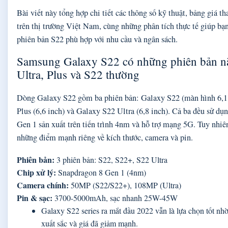
Bài viết này tổng hợp chi tiết các thông số kỹ thuật, bảng giá 
trên thị trường Việt Nam, cùng những phân tích thực tế giúp bạ
phiên bản S22 phù hợp với nhu cầu và ngân sách.
Samsung Galaxy S22 có những phiên bản n
Ultra, Plus và S22 thường
Dòng Galaxy S22 gồm ba phiên bản: Galaxy S22 (màn hình 6,1
Plus (6,6 inch) và Galaxy S22 Ultra (6,8 inch). Cả ba đều sử d
Gen 1 sản xuất trên tiến trình 4nm và hỗ trợ mạng 5G. Tuy nhiê
những điểm mạnh riêng về kích thước, camera và pin.
Phiên bản:
3 phiên bản: S22, S22+, S22 Ultra
Chip xử lý:
Snapdragon 8 Gen 1 (4nm)
Camera chính:
50MP (S22/S22+), 108MP (Ultra)
Pin & sạc:
3700-5000mAh, sạc nhanh 25W-45W
Galaxy S22 series ra mắt đầu 2022 vẫn là lựa chọn tốt nh
xuất sắc và giá đã giảm mạnh.