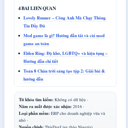
4 BAI LIEN QUAN
Lovely Runner – Cõng Anh Mà Chạy Thông
Tin Đầy Đủ
Mod game là gì? Hướng dẫn tải và cài mod
game an toàn
Elden Ring: Độ khó, LGBTQ+ và kiện tụng –
Hướng dẫn chi tiết
Toán 8 Chân trời sáng tạo tập 2: Giải bài &
hướng dẫn
Từ khóa tìm kiếm:
Không có dữ liệu ·
Năm ra mắt được xác nhận:
2016 ·
Loại phần mềm:
ERP cho doanh nghiệp vừa và
nhỏ ·
Nguồn chính:
ThisDayLive (báo Nigeria)