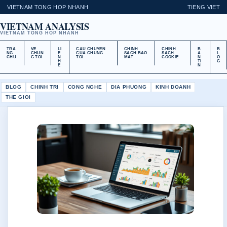
VIETNAM TONG HOP NHANH
TIENG VIET
VIETNAM ANALYSIS
VIETNAM TONG HOP NHANH
TRA
VE
LI
CAU CHUYEN
CHINH
CHINH
B
B
NG
CHUN
E
CUA CHUNG
SACH BAO
SACH
A
L
CHU
G TOI
N
TOI
MAT
COOKIE
N
O
H
TI
G
E
N
BLOG
CHINH TRI
CONG NGHE
DIA PHUONG
KINH DOANH
THE GIOI