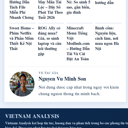
Hướng Dẫn
May Mắn Tài
Né: So sánh 5
hướng dẫn
Tách File
Lộc – Dãy Số
sao, gần biển,
Miễn Phí
Phát Tài Theo
gia đình
Nhanh Chóng
Tuổi 2026
Sweet Home –
ROG Ally có
Minecraft
Bánh cốm:
Phim Netflix
đáng mua?
Menu Tiếng
Nguyên liệu,
và Phần Mềm
Giá, so sánh
Việt
cách làm, nơi
Thiết Kế Nội
laptop và câu
Modlmh.com
mua ngon Hà
Thất
hỏi thường
– Hướng Dẫn
Nội
gặp
Tải Và Cài
Đặt An Toàn
VE TAC GIA
Nguyen Vu Minh Son
Noi dung duoc cap nhat trong ngay voi kiem
chung nguon thong tin minh bach.
VIETNAM ANALYSIS
Vietnam Analysis ket hop tin tuc, huong dan va phan tich trong bo cuc phong tin t
hien dai. Duoc cap nhat lien tuc boi doi ngu bien tap.