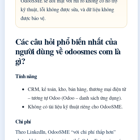
OdooSME sẽ đối mặt với rủi ro không có hỗ trợ
kỹ thuật, lỗi không được sửa, và dữ liệu không
được bảo vệ.
Các câu hỏi phổ biến nhất của
người dùng về odoosmes com là
gì?
Tính năng
CRM, kế toán, kho, bán hàng, thương mại điện tử
– tương tự Odoo (Odoo – danh sách ứng dụng).
Không có tài liệu kỹ thuật riêng cho OdooSME.
Chi phí
Theo LinkedIn, OdooSME “với chi phí thấp hơn”