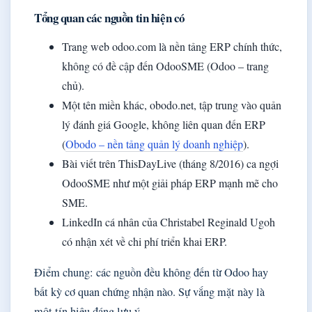
Tổng quan các nguồn tin hiện có
Trang web
odoo.com
là nền tảng ERP chính thức,
không có đề cập đến OdooSME (Odoo – trang
chủ).
Một tên miền khác,
obodo.net
, tập trung vào quản
lý đánh giá Google, không liên quan đến ERP
(
Obodo – nền tảng quản lý doanh nghiệp
).
Bài viết trên ThisDayLive (tháng 8/2016) ca ngợi
OdooSME như một giải pháp ERP mạnh mẽ cho
SME.
LinkedIn cá nhân của Christabel Reginald Ugoh
có nhận xét về chi phí triển khai ERP.
Điểm chung: các nguồn đều không đến từ Odoo hay
bất kỳ cơ quan chứng nhận nào. Sự vắng mặt này là
một tín hiệu đáng lưu ý.