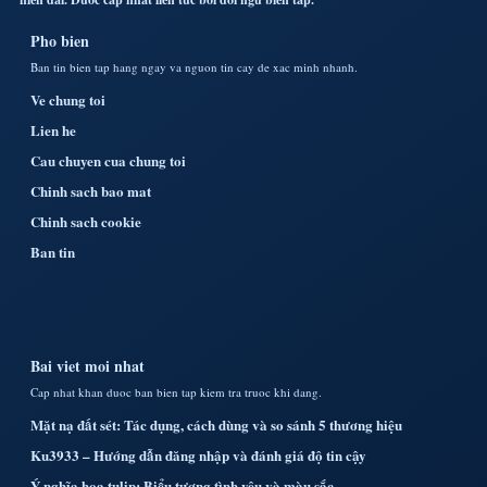
Pho bien
Ban tin bien tap hang ngay va nguon tin cay de xac minh nhanh.
Ve chung toi
Lien he
Cau chuyen cua chung toi
Chinh sach bao mat
Chinh sach cookie
Ban tin
Bai viet moi nhat
Cap nhat khan duoc ban bien tap kiem tra truoc khi dang.
Mặt nạ đất sét: Tác dụng, cách dùng và so sánh 5 thương hiệu
Ku3933 – Hướng dẫn đăng nhập và đánh giá độ tin cậy
Ý nghĩa hoa tulip: Biểu tượng tình yêu và màu sắc