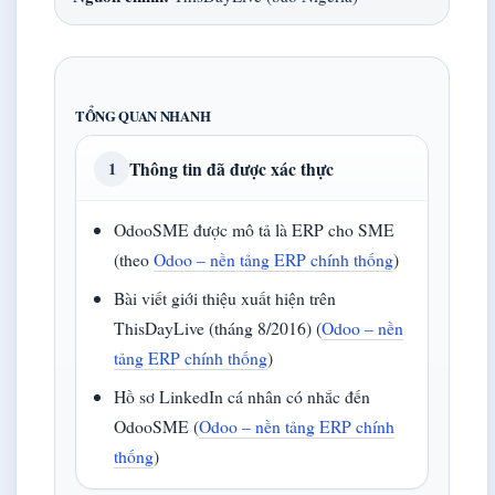
TỔNG QUAN NHANH
Thông tin đã được xác thực
1
OdooSME được mô tả là ERP cho SME
(theo
Odoo – nền tảng ERP chính thống
)
Bài viết giới thiệu xuất hiện trên
ThisDayLive (tháng 8/2016) (
Odoo – nền
tảng ERP chính thống
)
Hồ sơ LinkedIn cá nhân có nhắc đến
OdooSME (
Odoo – nền tảng ERP chính
thống
)