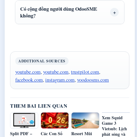
Có cộng đồng người dùng OdooSME
không?
ADDITIONAL SOURCES
youtube.com
,
youtube.com
,
trustpilot.com
,
facebook.com
,
instagram.com
,
voodoosms.com
THEM BAI LIEN QUAN
Xem Squid
Game 3
Vietsub: Lịch
Split PDF –
Các Con Số
Resort Mũi
phát sóng và