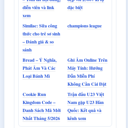
diễn viên và link
đặc biệt
xem
Similac: Sữa công
champions league
thức cho trẻ sơ sinh
– Đánh giá & so
sánh
Bread – Ý Nghĩa,
Ghi Âm Online Trên
Phát Âm Và Các
Máy Tính: Hướng
Loại Bánh Mì
Dẫn Miễn Phí
Không Cần Cài Đặt
Cookie Run
Trận đấu U23 Việt
Kingdom Code –
Nam gặp U23 Hàn
Danh Sách Mã Mới
Quốc: Kết quả và
Nhất Tháng 5/2026
kênh xem