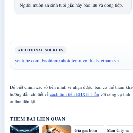
Người muốn an sinh tuổi già: hãy bảo lưu và đóng tiếp.
ADDITIONAL SOURCES
youtube.com
,
baohiemxahoidientu.vn
,
luatvietnam.vn
Để biết chính xác số tiền mình sẽ nhận được, bạn có thể tham khả
hướng dẫn chi tiết về
cách tính tiền BHXH 1 lần
với công cụ tính
online tiện lợi.
THEM BAI LIEN QUAN
Giá gas hôm
Man City vs