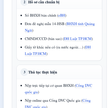
Hồ sơ cần chuẩn bị
2
Sổ BHXH bản chính (
eBH
)
Đơn đề nghị mẫu 14-HSB (
BHXH tỉnh Quảng
Ngãi
)
CMND/CCCD (bản sao) (
ĐH Luật TP.HCM
)
Giấy tờ khác nếu có (ra nước ngoài…) (
ĐH
Luật TP.HCM
)
Thủ tục thực hiện
3
Nộp trực tiếp tại cơ quan BHXH (
Cổng DVC
quốc gia
)
Nộp online qua Cổng DVC Quốc gia (
Cổng
DVC quốc gia
)