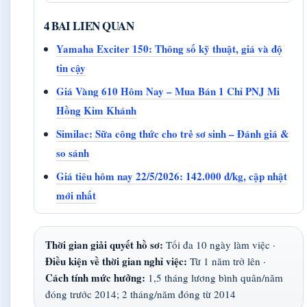
4 BAI LIEN QUAN
Yamaha Exciter 150: Thông số kỹ thuật, giá và độ
tin cậy
Giá Vàng 610 Hôm Nay – Mua Bán 1 Chỉ PNJ Mi
Hồng Kim Khánh
Similac: Sữa công thức cho trẻ sơ sinh – Đánh giá &
so sánh
Giá tiêu hôm nay 22/5/2026: 142.000 đ/kg, cập nhật
mới nhất
Thời gian giải quyết hồ sơ:
Tối đa 10 ngày làm việc ·
Điều kiện về thời gian nghỉ việc:
Từ 1 năm trở lên ·
Cách tính mức hưởng:
1,5 tháng lương bình quân/năm
đóng trước 2014; 2 tháng/năm đóng từ 2014