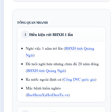
TỔNG QUAN NHANH
Điều kiện rút BHXH 1 lần
1
Nghỉ việc 1 năm trở lên (
BHXH tỉnh Quảng
Ngãi
)
Đủ tuổi nghỉ hưu nhưng chưa đủ 20 năm đóng
(
BHXH tỉnh Quảng Ngãi
)
Ra nước ngoài định cư (
Cổng DVC quốc gia
)
Mắc bệnh hiểm nghèo
(
BaoHiemXaHoiDienTu.vn
)