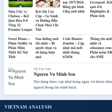
nay 29/7/2024:
Liverpool: Kế
Bảng giá bình
quả 4-0,
12kg mới nhất
Highlights &
Man City vs
Két Sắt Cao
Phân tích
Chelsea – Kết
Cấp – So Sánh
Quả Hòa 0-0
và Hướng Dẫn
Vòng 32
Chọn Mua Chi
Premier League
Tiết
Sweet Home –
Son dưỡng môi
Code Hunter
Thông tin mới
Phim Netflix và
tốt nhất – Bí
Zombie – Cập
nhất về
Phần Mềm
quyết chọn và
nhật mã mới
odoosmes com
Thiết Kế Nội
sử dụng hiệu
nhất tháng
Phần mềm E
Thất
quả
6/2026
cho SME
VE TAC GIA
Nguyen Vu Minh Son
Noi dung duoc cap nhat trong ngay voi kiem chu
nguon thong tin minh bach.
VIETNAM ANALYSIS