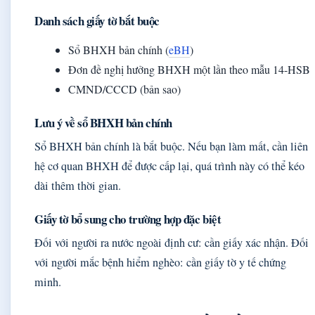
Danh sách giấy tờ bắt buộc
Sổ BHXH bản chính (
eBH
)
Đơn đề nghị hưởng BHXH một lần theo mẫu 14-HSB
CMND/CCCD (bản sao)
Lưu ý về sổ BHXH bản chính
Sổ BHXH bản chính là bắt buộc. Nếu bạn làm mất, cần liên
hệ cơ quan BHXH để được cấp lại, quá trình này có thể kéo
dài thêm thời gian.
Giấy tờ bổ sung cho trường hợp đặc biệt
Đối với người ra nước ngoài định cư: cần giấy xác nhận. Đối
với người mắc bệnh hiểm nghèo: cần giấy tờ y tế chứng
minh.