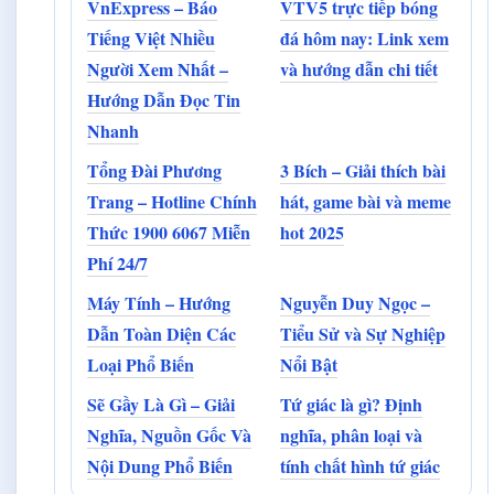
VnExpress – Báo
VTV5 trực tiếp bóng
Tiếng Việt Nhiều
đá hôm nay: Link xem
Người Xem Nhất –
và hướng dẫn chi tiết
Hướng Dẫn Đọc Tin
Nhanh
Tổng Đài Phương
3 Bích – Giải thích bài
Trang – Hotline Chính
hát, game bài và meme
Thức 1900 6067 Miễn
hot 2025
Phí 24/7
Máy Tính – Hướng
Nguyễn Duy Ngọc –
Dẫn Toàn Diện Các
Tiểu Sử và Sự Nghiệp
Loại Phổ Biến
Nổi Bật
Sẽ Gầy Là Gì – Giải
Tứ giác là gì? Định
Nghĩa, Nguồn Gốc Và
nghĩa, phân loại và
Nội Dung Phổ Biến
tính chất hình tứ giác