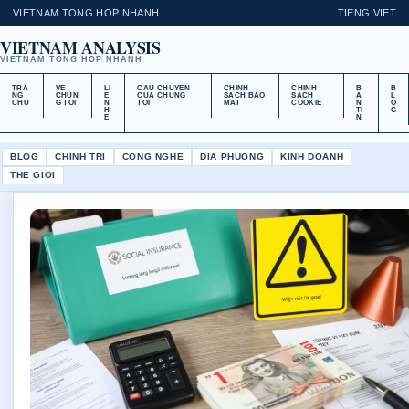
VIETNAM TONG HOP NHANH
TIENG VIET
VIETNAM ANALYSIS
VIETNAM TONG HOP NHANH
TRA
VE
LI
CAU CHUYEN
CHINH
CHINH
B
B
NG
CHUN
E
CUA CHUNG
SACH BAO
SACH
A
L
CHU
G TOI
N
TOI
MAT
COOKIE
N
O
H
TI
G
E
N
BLOG
CHINH TRI
CONG NGHE
DIA PHUONG
KINH DOANH
THE GIOI