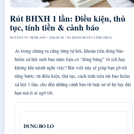
Rút BHXH 1 lần: Điều kiện, thủ
tục, tính tiền & cảnh báo
NGUYEN VU MINH SON • 2026-05-28 • DA KIEM DUYET LINH TRAN
Ai trong chúng ta cũng từng tự hỏi, khoản tiền đóng bảo
hiểm xã hội suốt bao năm liệu có “đóng băng” vô ích hay
không khi mình nghỉ việc? Bài viết này sẽ giúp bạn gỡ rối
từng bước: từ điều kiện, thủ tục, cách tính tiền rút bảo hiểm
xã hội 1 lần, cho đến những cảnh báo từ luật sư về hệ lụy dài
hạn mà ít ai ngờ tới.
DUNG BO LO