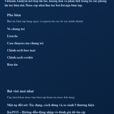
Vietnam Analysis ket hop tin tuc, huong dan va phan tich trong bo cuc phong
tin tuc hien dai. Duoc cap nhat lien tuc boi doi ngu bien tap.
Pho bien
Ban tin bien tap hang ngay va nguon tin cay de xac minh nhanh.
Ve chung toi
Lien he
Cau chuyen cua chung toi
Chinh sach bao mat
Chinh sach cookie
Ban tin
Bai viet moi nhat
Cap nhat khan duoc ban bien tap kiem tra truoc khi dang.
Mặt nạ đất sét: Tác dụng, cách dùng và so sánh 5 thương hiệu
Ku3933 – Hướng dẫn đăng nhập và đánh giá độ tin cậy