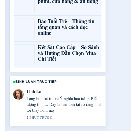
phim, cửa hàng & ăn uống
Báo Tuổi Trẻ – Thông tin
tổng quan và cách đọc
online
Két Sắt Cao Cấp – So Sánh
và Hướng Dẫn Chọn Mua
Chi Tiết
BINH LUAN TRUC TIEP
Bao Chau Pham
Toi dang theo doi sat Mặt nạ đất sét: Tác
dụng, cách... va danh gia cao giong dieu can
bang.
4 PHUT TRUOC