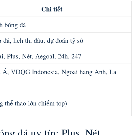
Chi tiết
h bóng đá
g đá, lịch thi đấu, dự đoán tỷ số
, Plus, Nét, Aegoal, 24h, 247
 Á, VĐQG Indonesia, Ngoại hạng Anh, La
g thể thao lớn chiếm top)
ng đá uy tín: Plus, Nét,