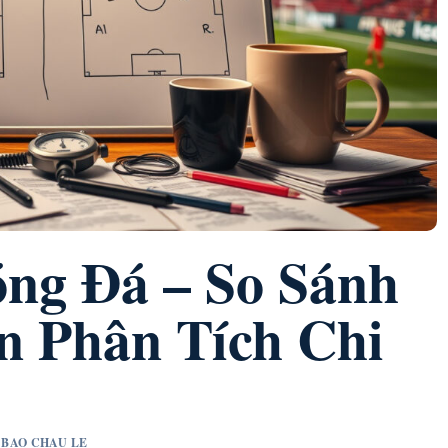
ng Đá – So Sánh
 Phân Tích Chi
T BAO CHAU LE