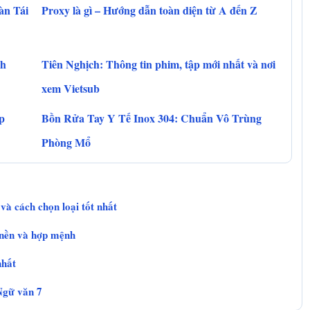
àn Tái
Proxy là gì – Hướng dẫn toàn diện từ A đến Z
nh
Tiên Nghịch: Thông tin phim, tập mới nhất và nơi
xem Vietsub
p
Bồn Rửa Tay Y Tế Inox 304: Chuẩn Vô Trùng
Phòng Mổ
và cách chọn loại tốt nhất
 nền và hợp mệnh
nhất
 Ngữ văn 7