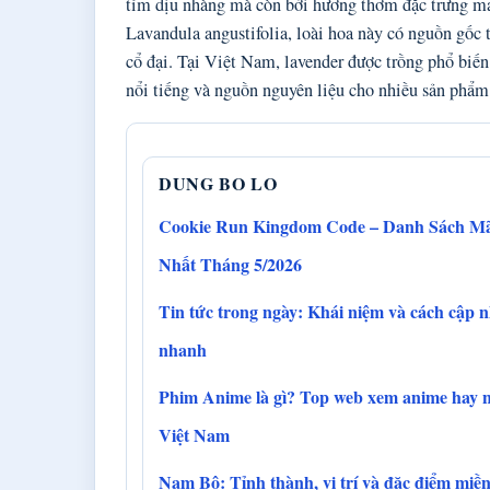
tím dịu nhàng mà còn bởi hương thơm đặc trưng man
Lavandula angustifolia, loài hoa này có nguồn gốc
cổ đại. Tại Việt Nam, lavender được trồng phổ biến
nổi tiếng và nguồn nguyên liệu cho nhiều sản phẩm
DUNG BO LO
Cookie Run Kingdom Code – Danh Sách M
Nhất Tháng 5/2026
Tin tức trong ngày: Khái niệm và cách cập n
nhanh
Phim Anime là gì? Top web xem anime hay 
Việt Nam
Nam Bộ: Tỉnh thành, vị trí và đặc điểm miề