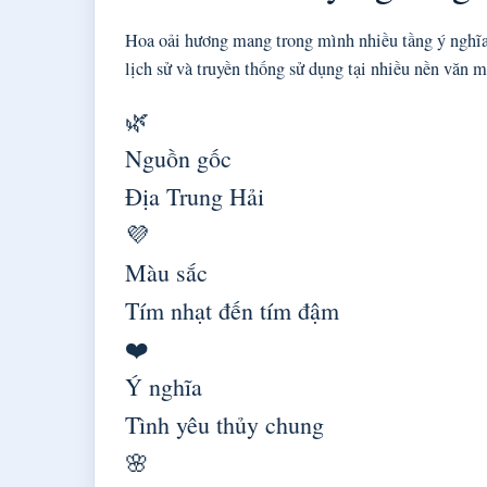
Hoa oải hương mang trong mình nhiều tầng ý nghĩa 
lịch sử và truyền thống sử dụng tại nhiều nền văn 
🌿
Nguồn gốc
Địa Trung Hải
💜
Màu sắc
Tím nhạt đến tím đậm
❤️
Ý nghĩa
Tình yêu thủy chung
🌸