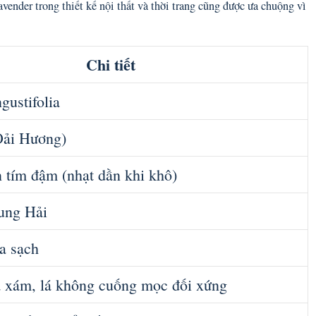
vender trong thiết kế nội thất và thời trang cũng được ưa chuộng vì
Chi tiết
gustifolia
Oải Hương)
 tím đậm (nhạt dần khi khô)
ung Hải
ửa sạch
ả xám, lá không cuống mọc đối xứng