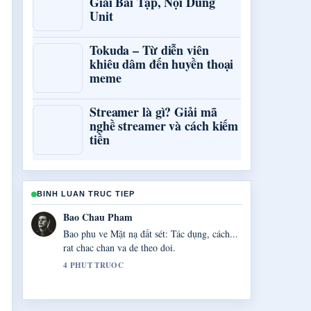
Giải Bài Tập, Nội Dung
Unit
Tokuda – Từ diễn viên
khiêu dâm đến huyền thoại
meme
Streamer là gì? Giải mã
nghề streamer và cách kiếm
tiền
BINH LUAN TRUC TIEP
Quang Huy Vo
Cong tac xac minh quanh Ku3933 &#8211;
Hướng dẫn đăng nhập và... rat tot. Nhieu toa
soan nen viet theo cach nay.
6 PHUT TRUOC