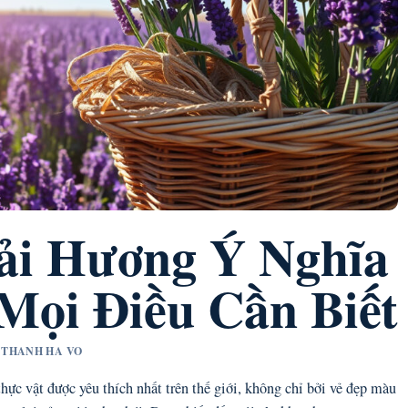
ải Hương Ý Nghĩa
Mọi Điều Cần Biết
T THANH HA VO
hực vật được yêu thích nhất trên thế giới, không chỉ bởi vẻ đẹp màu