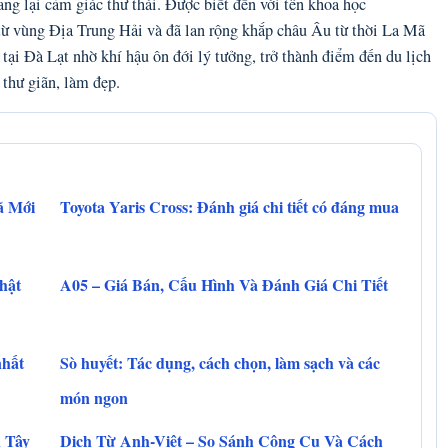
g lại cảm giác thư thái. Được biết đến với tên khoa học
 từ vùng Địa Trung Hải và đã lan rộng khắp châu Âu từ thời La Mã
 tại Đà Lạt nhờ khí hậu ôn đới lý tưởng, trở thành điểm đến du lịch
 thư giãn, làm đẹp.
ã Mới
Toyota Yaris Cross: Đánh giá chi tiết có đáng mua
hật
A05 – Giá Bán, Cấu Hình Và Đánh Giá Chi Tiết
nhất
Sò huyết: Tác dụng, cách chọn, làm sạch và các
món ngon
n Tây
Dịch Từ Anh-Việt – So Sánh Công Cụ Và Cách