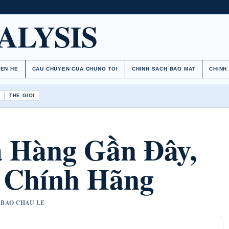
ALYSIS
IEN HE
CAU CHUYEN CUA CHUNG TOI
CHINH SACH BAO MAT
CHINH
H
THE GIOI
 Hàng Gần Đây,
 Chính Hãng
T BAO CHAU LE