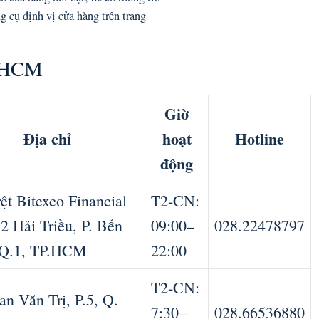
g cụ định vị cửa hàng trên trang
P.HCM
Giờ
Địa chỉ
hoạt
Hotline
động
ệt Bitexco Financial
T2-CN:
 2 Hải Triều, P. Bến
09:00–
028.22478797
 Q.1, TP.HCM
22:00
T2-CN:
an Văn Trị, P.5, Q.
7:30–
028.66536880