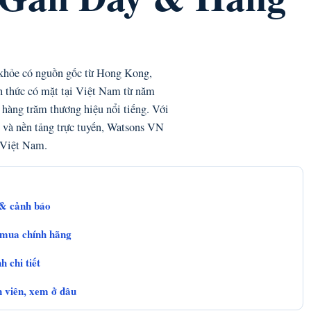
 khỏe có nguồn gốc từ Hong Kong,
h thức có mặt tại Việt Nam từ năm
hàng trăm thương hiệu nổi tiếng. Với
n và nền tảng trực tuyến, Watsons VN
p Việt Nam.
 & cảnh báo
 mua chính hãng
 chi tiết
 viên, xem ở đâu