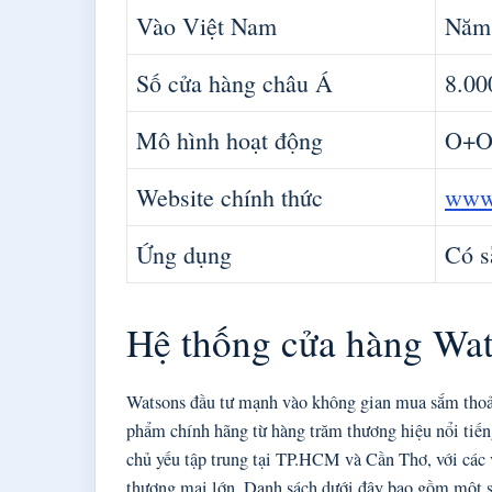
Vào Việt Nam
Năm
Số cửa hàng châu Á
8.00
Mô hình hoạt động
O+O 
Website chính thức
www
Ứng dụng
Có s
Hệ thống cửa hàng Wa
Watsons đầu tư mạnh vào không gian mua sắm thoải
phẩm chính hãng từ hàng trăm thương hiệu nổi tiế
chủ yếu tập trung tại TP.HCM và Cần Thơ, với các vị
thương mại lớn. Danh sách dưới đây bao gồm một số