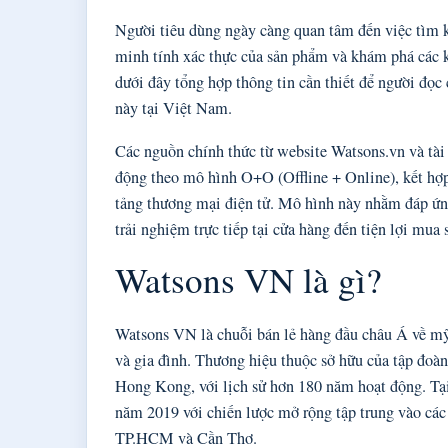
Người tiêu dùng ngày càng quan tâm đến việc tìm 
minh tính xác thực của sản phẩm và khám phá các k
dưới đây tổng hợp thông tin cần thiết để người đọc 
này tại Việt Nam.
Các nguồn chính thức từ website Watsons.vn và tài
động theo mô hình O+O (Offline + Online), kết hợp
tảng thương mại điện tử. Mô hình này nhằm đáp ứn
trải nghiệm trực tiếp tại cửa hàng đến tiện lợi mua 
Watsons VN là gì?
Watsons VN là chuỗi bán lẻ hàng đầu châu Á về m
và gia đình. Thương hiệu thuộc sở hữu của tập đoàn
Hong Kong, với lịch sử hơn 180 năm hoạt động. Tạ
năm 2019 với chiến lược mở rộng tập trung vào các
TP.HCM và Cần Thơ.