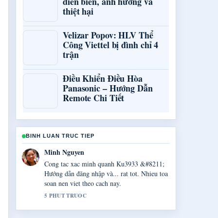
diễn biến, ảnh hưởng và
thiệt hại
Velizar Popov: HLV Thể
Công Viettel bị đình chỉ 4
trận
Điều Khiển Điều Hòa
Panasonic – Hướng Dẫn
Remote Chi Tiết
BINH LUAN TRUC TIEP
Linh Le
Tong hop rat tot ve Ý nghĩa hoa tulip: Biểu
tượng tình.... Day la ban tom tat ro rang nhat
toi thay hom nay.
7 PHUT TRUOC