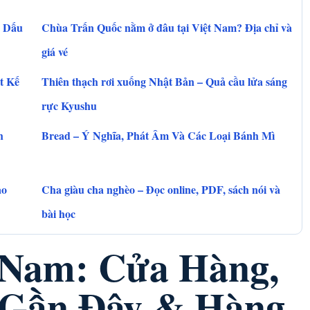
, Dấu
Chùa Trấn Quốc nằm ở đâu tại Việt Nam? Địa chỉ và
giá vé
t Kế
Thiên thạch rơi xuống Nhật Bản – Quả cầu lửa sáng
rực Kyushu
h
Bread – Ý Nghĩa, Phát Âm Và Các Loại Bánh Mì
ảo
Cha giàu cha nghèo – Đọc online, PDF, sách nói và
bài học
 Nam: Cửa Hàng,
 Gần Đây & Hàng