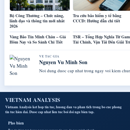
Bộ Công Thương – Chức năng,
Tra cứu bảo hiểm y tế bằng
lãnh đạo và thông tin mới nhất
CCCD: Hướng dẫn chi tiết
2026
Vàng Bảo Tín Minh Châu – Giá
TSR – Tổng Hợp Nghĩa Từ Gam
Hôm Nay và So Sánh Chi Tiết
Tài Chính, Vận Tải Đến Giải Tr
VE TAC GIA
Nguyen Vu Minh Son
Noi dung duoc cap nhat trong ngay voi kiem chu
VIETNAM ANALYSIS
Vietnam Analysis ket hop tin tuc, huong dan va phan tich trong bo cuc phong
tin tuc hien dai. Duoc cap nhat lien tuc boi doi ngu bien tap.
Pho bien
Ban tin bien tap hang ngay va nguon tin cay de xac minh nhanh.