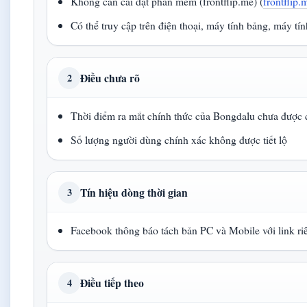
Không cần cài đặt phần mềm (frontflip.me) (
frontflip.
Có thể truy cập trên điện thoại, máy tính bảng, máy tính
Điều chưa rõ
2
Thời điểm ra mắt chính thức của Bongdalu chưa được
Số lượng người dùng chính xác không được tiết lộ
Tín hiệu dòng thời gian
3
Facebook thông báo tách bản PC và Mobile với link ri
Điều tiếp theo
4