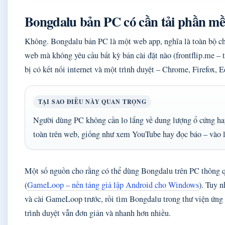
Bongdalu bản PC có cần tải phần m
Không. Bongdalu bản PC là một web app, nghĩa là toàn bộ chứ
web mà không yêu cầu bất kỳ bản cài đặt nào (frontflip.me – 
bị có kết nối internet và một trình duyệt – Chrome, Firefox,
TẠI SAO ĐIỀU NÀY QUAN TRỌNG
Người dùng PC không cần lo lắng về dung lượng ổ cứng h
toàn trên web, giống như xem YouTube hay đọc báo – vào l
Một số nguồn cho rằng có thể dùng Bongdalu trên PC thông 
(
GameLoop – nền tảng giả lập Android cho Windows
). Tuy n
và cài GameLoop trước, rồi tìm Bongdalu trong thư viện ứng 
trình duyệt vẫn đơn giản và nhanh hơn nhiều.