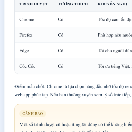
TRÌNH DUYỆT
TƯƠNG THÍCH
KHUYẾN NGHỊ
Chrome
Có
Tốc độ cao, ổn địn
Firefox
Có
Phù hợp nếu muốn
Edge
Có
Tốt cho người dù
Cốc Cốc
Có
Tối ưu tiếng Việt,
Điểm mấu chốt: Chrome là lựa chọn hàng đầu nhờ tốc độ rend
web app phức tạp. Nếu bạn thường xuyên xem tỷ số trực tiếp,
CẢNH BÁO
Một số trình duyệt cũ hoặc ít người dùng có thể không hiể