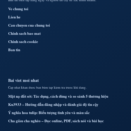
Ve chung toi
Lien he
Cau chuyen cua chung toi
Chinh sach bao mat
Chinh sach cookie
Ban tin
Bai viet moi nhat
Cap nhat khan duoc ban bien tap kiem tra truoc khi dang.
Mặt nạ đất sét: Tác dụng, cách dùng và so sánh 5 thương hiệu
Ku3933 – Hướng dẫn đăng nhập và đánh giá độ tin cậy
Ý nghĩa hoa tulip: Biểu tượng tình yêu và màu sắc
Cha giàu cha nghèo – Đọc online, PDF, sách nói và bài học