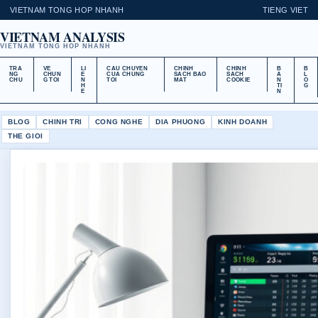
VIETNAM TONG HOP NHANH
TIENG VIET
VIETNAM ANALYSIS
VIETNAM TONG HOP NHANH
TRA
VE
LI
CAU CHUYEN
CHINH
CHINH
B
B
NG
CHUN
E
CUA CHUNG
SACH BAO
SACH
A
L
CHU
G TOI
N
TOI
MAT
COOKIE
N
O
H
TI
G
E
N
BLOG
CHINH TRI
CONG NGHE
DIA PHUONG
KINH DOANH
THE GIOI