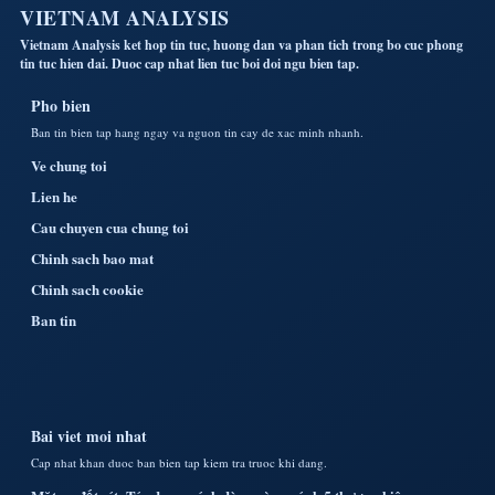
VIETNAM ANALYSIS
Vietnam Analysis ket hop tin tuc, huong dan va phan tich trong bo cuc phong
tin tuc hien dai. Duoc cap nhat lien tuc boi doi ngu bien tap.
Pho bien
Ban tin bien tap hang ngay va nguon tin cay de xac minh nhanh.
Ve chung toi
Lien he
Cau chuyen cua chung toi
Chinh sach bao mat
Chinh sach cookie
Ban tin
Bai viet moi nhat
Cap nhat khan duoc ban bien tap kiem tra truoc khi dang.