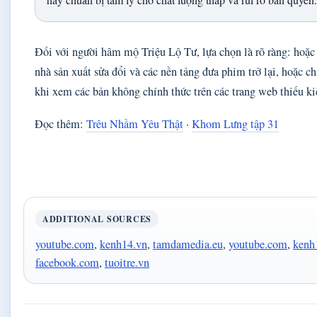
Đối với người hâm mộ Triệu Lộ Tư, lựa chọn là rõ ràng: hoặc
nhà sản xuất sửa đổi và các nền tảng đưa phim trở lại, hoặc ch
khi xem các bản không chính thức trên các trang web thiếu ki
Đọc thêm:
Trêu Nhầm Yêu Thật
·
Khom Lưng tập 31
ADDITIONAL SOURCES
youtube.com
,
kenh14.vn
,
tamdamedia.eu
,
youtube.com
,
kenh
facebook.com
,
tuoitre.vn