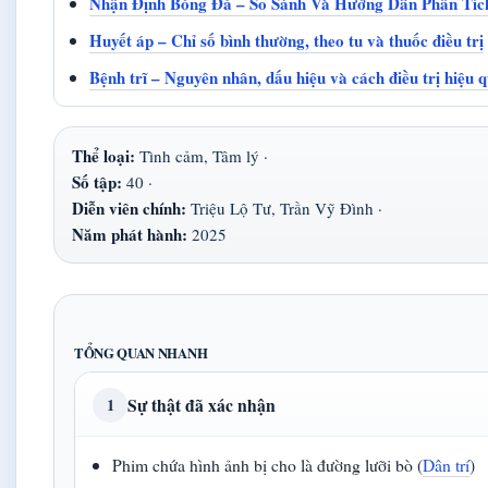
Nhận Định Bóng Đá – So Sánh Và Hướng Dẫn Phân Tích
Huyết áp – Chỉ số bình thường, theo tu và thuốc điều trị
Bệnh trĩ – Nguyên nhân, dấu hiệu và cách điều trị hiệu 
Thể loại:
Tình cảm, Tâm lý ·
Số tập:
40 ·
Diễn viên chính:
Triệu Lộ Tư, Trần Vỹ Đình ·
Năm phát hành:
2025
TỔNG QUAN NHANH
Sự thật đã xác nhận
1
Phim chứa hình ảnh bị cho là đường lưỡi bò (
Dân trí
)