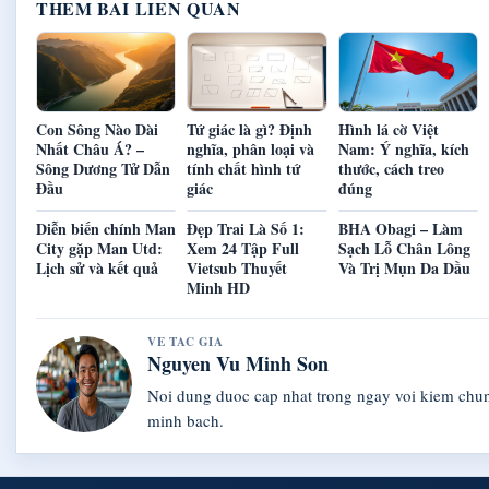
THEM BAI LIEN QUAN
Con Sông Nào Dài
Tứ giác là gì? Định
Hình lá cờ Việt
Nhất Châu Á? –
nghĩa, phân loại và
Nam: Ý nghĩa, kích
Sông Dương Tử Dẫn
tính chất hình tứ
thước, cách treo
Đầu
giác
đúng
Diễn biến chính Man
Đẹp Trai Là Số 1:
BHA Obagi – Làm
City gặp Man Utd:
Xem 24 Tập Full
Sạch Lỗ Chân Lông
Lịch sử và kết quả
Vietsub Thuyết
Và Trị Mụn Da Dầu
Minh HD
VE TAC GIA
Nguyen Vu Minh Son
Noi dung duoc cap nhat trong ngay voi kiem chu
minh bach.