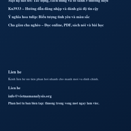
Mặt nạ đất sét: Tác dụng, cách dùng và so sánh 5 thương hiệu
Ku3933 – Hướng dẫn đăng nhập và đánh giá độ tin cậy
Ý nghĩa hoa tulip: Biểu tượng tình yêu và màu sắc
Cha giàu cha nghèo – Đọc online, PDF, sách nói và bài học
Lien he
Kenh lien he uu tien phan hoi nhanh cho manh moi va dinh chinh.
Lien he
info@vietnamanalysis.org
Phan hoi tu ban bien tap: thuong trong vong mot ngay lam viec.