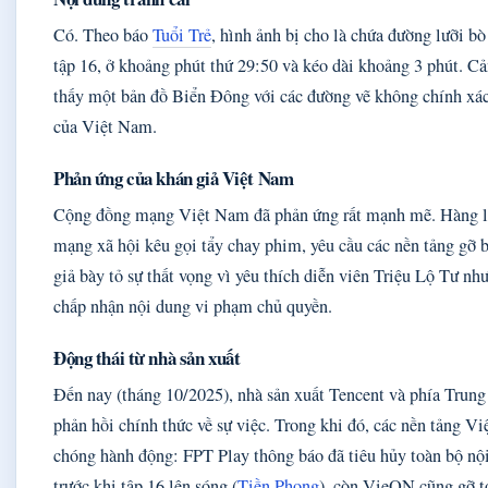
Có. Theo báo
Tuổi Trẻ
, hình ảnh bị cho là chứa đường lưỡi bò
tập 16, ở khoảng phút thứ 29:50 và kéo dài khoảng 3 phút. C
thấy một bản đồ Biển Đông với các đường vẽ không chính xá
của Việt Nam.
Phản ứng của khán giả Việt Nam
Cộng đồng mạng Việt Nam đã phản ứng rất mạnh mẽ. Hàng lo
mạng xã hội kêu gọi tẩy chay phim, yêu cầu các nền tảng gỡ 
giả bày tỏ sự thất vọng vì yêu thích diễn viên Triệu Lộ Tư nh
chấp nhận nội dung vi phạm chủ quyền.
Động thái từ nhà sản xuất
Đến nay (tháng 10/2025), nhà sản xuất Tencent và phía Trun
phản hồi chính thức về sự việc. Trong khi đó, các nền tảng V
chóng hành động: FPT Play thông báo đã tiêu hủy toàn bộ n
trước khi tập 16 lên sóng (
Tiền Phong
), còn VieON cũng gỡ t