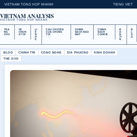
VIETNAM TONG HOP NHANH
TIENG VIET
VIETNAM ANALYSIS
VIETNAM TONG HOP NHANH
TRA
VE
LI
CAU CHUYEN
CHINH
CHINH
B
B
NG
CHUN
E
CUA CHUNG
SACH BAO
SACH
A
L
CHU
G TOI
N
TOI
MAT
COOKIE
N
O
H
TI
G
E
N
BLOG
CHINH TRI
CONG NGHE
DIA PHUONG
KINH DOANH
THE GIOI