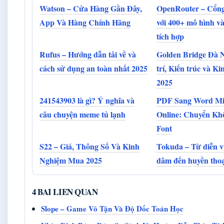
Watson – Cửa Hàng Gần Đây,
OpenRouter – Cổng 
App Và Hàng Chính Hãng
với 400+ mô hình v
tích hợp
Rufus – Hướng dẫn tải về và
Golden Bridge Đà 
cách sử dụng an toàn nhất 2025
trí, Kiến trúc và K
2025
241543903 là gì? Ý nghĩa và
PDF Sang Word Mi
câu chuyện meme tủ lạnh
Online: Chuyển Kh
Font
S22 – Giá, Thông Số Và Kinh
Tokuda – Từ diễn v
Nghiệm Mua 2025
dâm đến huyền tho
4 BAI LIEN QUAN
Slope – Game Vô Tận Và Độ Dốc Toán Học