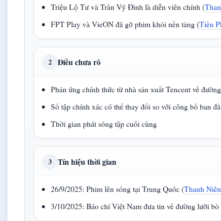
Triệu Lộ Tư và Trần Vỹ Đình là diễn viên chính (
Than
FPT Play và VieON đã gỡ phim khỏi nền tảng (
Tiền 
Điều chưa rõ
2
Phản ứng chính thức từ nhà sản xuất Tencent về đường
Số tập chính xác có thể thay đổi so với công bố ban đ
Thời gian phát sóng tập cuối cùng
Tín hiệu thời gian
3
26/9/2025: Phim lên sóng tại Trung Quốc (
Thanh Niê
3/10/2025: Báo chí Việt Nam đưa tin về đường lưỡi bò 