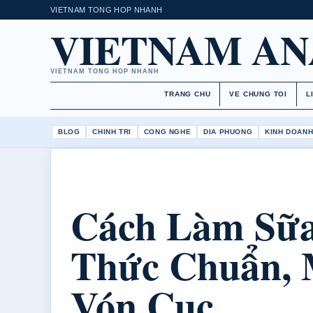
VIETNAM TONG HOP NHANH
VIETNAM AN
VIETNAM TONG HOP NHANH
TRANG CHU
VE CHUNG TOI
L
BLOG
CHINH TRI
CONG NGHE
DIA PHUONG
KINH DOAN
Cách Làm Sữa
Thức Chuẩn, 
Vón Cục