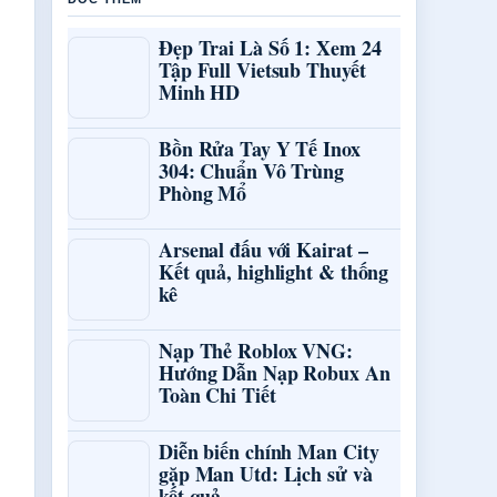
Đẹp Trai Là Số 1: Xem 24
Tập Full Vietsub Thuyết
Minh HD
Bồn Rửa Tay Y Tế Inox
304: Chuẩn Vô Trùng
Phòng Mổ
Arsenal đấu với Kairat –
Kết quả, highlight & thống
kê
Nạp Thẻ Roblox VNG:
Hướng Dẫn Nạp Robux An
Toàn Chi Tiết
Diễn biến chính Man City
gặp Man Utd: Lịch sử và
kết quả