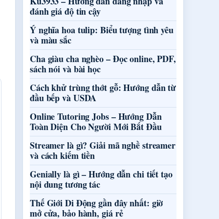
Ku3933 – Hướng dẫn đăng nhập và
đánh giá độ tin cậy
Ý nghĩa hoa tulip: Biểu tượng tình yêu
và màu sắc
Cha giàu cha nghèo – Đọc online, PDF,
sách nói và bài học
Cách khử trùng thớt gỗ: Hướng dẫn từ
đầu bếp và USDA
Online Tutoring Jobs – Hướng Dẫn
Toàn Diện Cho Người Mới Bắt Đầu
Streamer là gì? Giải mã nghề streamer
và cách kiếm tiền
Genially là gì – Hướng dẫn chi tiết tạo
nội dung tương tác
Thế Giới Di Động gần đây nhất: giờ
mở cửa, bảo hành, giá rẻ