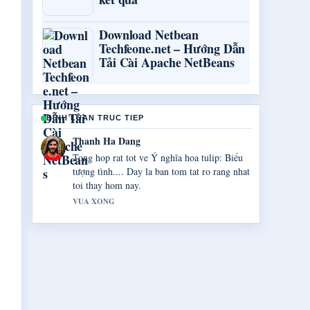
Download Netbean
Techfeone.net – Hướng Dẫn
Tải Cài Apache NetBeans
BINH LUAN TRUC TIEP
Gia Huy Do
Toi dang theo doi sat Mặt nạ đất sét: Tác
dụng, cách... va danh gia cao giong dieu can
bang.
3 PHUT TRUOC