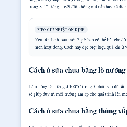
trong 8–12 tiếng, tuyệt đối không mở nắp hay xê dịch 
MẸO GIỮ NHIỆT ỔN ĐỊNH
Nếu trời lạnh, sau mỗi 2 giờ bạn có thể bật chế độ
men hoạt động. Cách này đặc biệt hiệu quả khi ủ 
Cách ủ sữa chua bằng lò nướng (
Làm nóng lò nướng ở 100°C trong 5 phút, sau đó tắt lò
sẽ giúp duy trì môi trường ấm áp cho quá trình lên me
Cách ủ sữa chua bằng thùng xốp