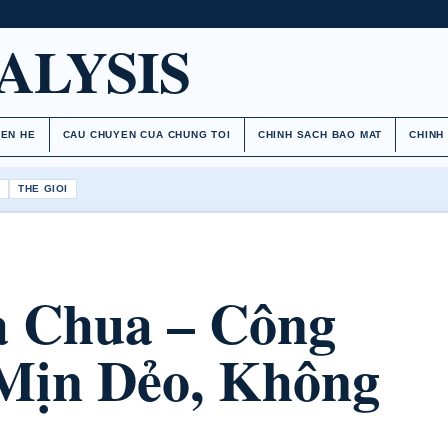
ALYSIS
IEN HE
CAU CHUYEN CUA CHUNG TOI
CHINH SACH BAO MAT
CHINH
H
THE GIOI
 Chua – Công
Mịn Dẻo, Không