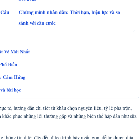
 Câu
Chứng minh nhân dân: Thời hạn, hiệu lực và so
sánh với căn cước
ặt Vé Mới Nhất
Phổ Biến
ầy Cảm Hứng
 và bài học
ực tế, hướng dẫn chi tiết từ khâu chọn nguyên liệu, tỷ lệ pha trộn,
h khắc phục những lỗi thường gặp và những biến thể hấp dẫn như sữa
g thông tin dưới đây đều được trình bày ngắn gọn, dễ áp dụng, dựa