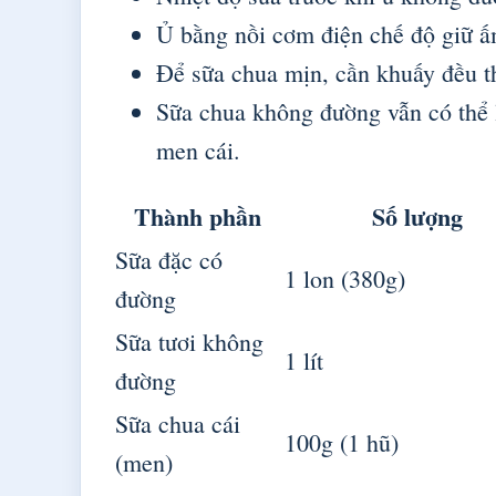
Ủ bằng nồi cơm điện chế độ giữ ấ
Để sữa chua mịn, cần khuấy đều th
Sữa chua không đường vẫn có thể
men cái.
Thành phần
Số lượng
Sữa đặc có
1 lon (380g)
đường
Sữa tươi không
1 lít
đường
Sữa chua cái
100g (1 hũ)
(men)