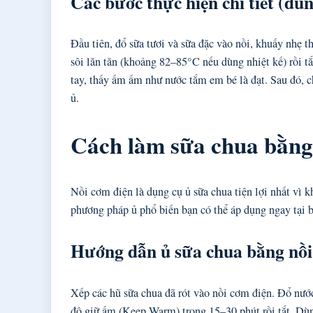
Các bước thực hiện chi tiết (đu
Đầu tiên, đổ sữa tươi và sữa đặc vào nồi, khuấy nhẹ 
sôi lăn tăn (khoảng 82–85°C nếu dùng nhiệt kế) rồi 
tay, thấy ấm ấm như nước tắm em bé là đạt. Sau đó, c
ủ.
Cách làm sữa chua bằng 
Nồi cơm điện là dụng cụ ủ sữa chua tiện lợi nhất vì k
phương pháp ủ phổ biến bạn có thể áp dụng ngay tại 
Hướng dẫn ủ sữa chua bằng nồi 
Xếp các hũ sữa chua đã rót vào nồi cơm điện. Đổ nướ
độ giữ ấm (Keep Warm) trong 15–30 phút rồi tắt. Dùn