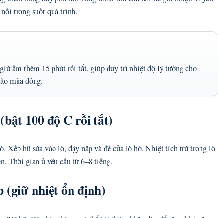
nồi trong suốt quá trình.
 giữ ấm thêm 15 phút rồi tắt, giúp duy trì nhiệt độ lý tưởng cho
vào mùa đông.
bật 100 độ C rồi tắt)
. Xếp hũ sữa vào lò, đậy nắp và để cửa lò hờ. Nhiệt tích trữ trong lò
n. Thời gian ủ yêu cầu từ 6–8 tiếng.
 (giữ nhiệt ổn định)