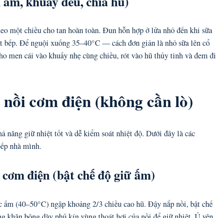
n ấm, khuấy đều, chia hũ)
theo một chiều cho tan hoàn toàn. Đun hỗn hợp ở lửa nhỏ đến khi sữa
tắt bếp. Để nguội xuống 35–40°C — cách đơn giản là nhỏ sữa lên cổ
ho men cái vào khuấy nhẹ cùng chiều, rót vào hũ thủy tinh và đem đi
nồi cơm điện (không cần lò)
hả năng giữ nhiệt tốt và dễ kiểm soát nhiệt độ. Dưới đây là các
bếp nhà mình.
cơm điện (bật chế độ giữ ấm)
c ấm (40–50°C) ngập khoảng 2/3 chiều cao hũ. Đậy nắp nồi, bật chế
g khăn bông dày phủ kín vùng thoát hơi của nồi để giữ nhiệt. Ủ yên