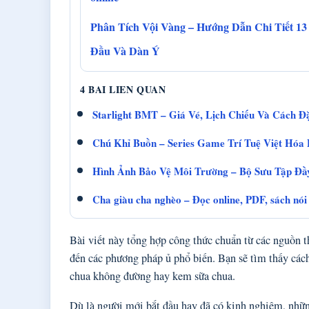
Phân Tích Vội Vàng – Hướng Dẫn Chi Tiết 13
Đầu Và Dàn Ý
4 BAI LIEN QUAN
Starlight BMT – Giá Vé, Lịch Chiếu Và Cách Đ
Chú Khỉ Buồn – Series Game Trí Tuệ Việt Hóa 
Hình Ảnh Bảo Vệ Môi Trường – Bộ Sưu Tập Đ
Cha giàu cha nghèo – Đọc online, PDF, sách nói
Bài viết này tổng hợp công thức chuẩn từ các nguồn th
đến các phương pháp ủ phổ biến. Bạn sẽ tìm thấy các
chua không đường hay kem sữa chua.
Dù là người mới bắt đầu hay đã có kinh nghiệm, nhữn