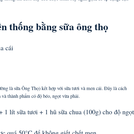
n thống bằng sữa ông thọ
a cái
ờng là sữa Ông Thọ) kết hợp với sữa tươi và men cái. Đây là cách
h và thành phẩm có độ béo, ngọt vừa phải.
+ 1 lít sữa tươi + 1 hũ sữa chua (100g) cho độ ngọt
ược quá 50°C để không giết chết men.