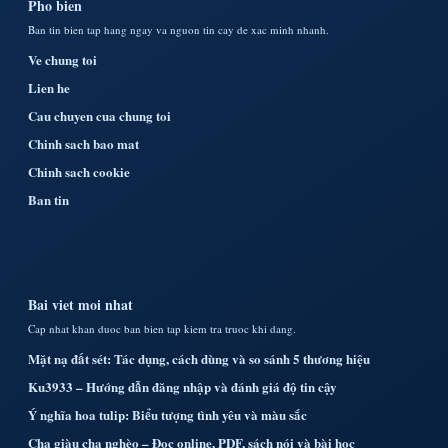
Pho bien
Ban tin bien tap hang ngay va nguon tin cay de xac minh nhanh.
Ve chung toi
Lien he
Cau chuyen cua chung toi
Chinh sach bao mat
Chinh sach cookie
Ban tin
Bai viet moi nhat
Cap nhat khan duoc ban bien tap kiem tra truoc khi dang.
Mặt nạ đất sét: Tác dụng, cách dùng và so sánh 5 thương hiệu
Ku3933 – Hướng dẫn đăng nhập và đánh giá độ tin cậy
Ý nghĩa hoa tulip: Biểu tượng tình yêu và màu sắc
Cha giàu cha nghèo – Đọc online, PDF, sách nói và bài học