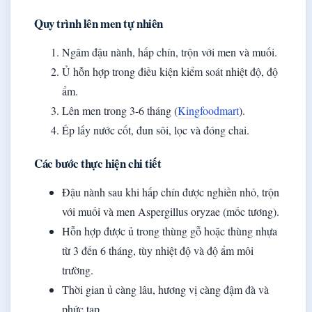
Quy trình lên men tự nhiên
Ngâm đậu nành, hấp chín, trộn với men và muối.
Ủ hỗn hợp trong điều kiện kiểm soát nhiệt độ, độ
ẩm.
Lên men trong 3-6 tháng (
Kingfoodmart
).
Ép lấy nước cốt, đun sôi, lọc và đóng chai.
Các bước thực hiện chi tiết
Đậu nành sau khi hấp chín được nghiền nhỏ, trộn
với muối và men Aspergillus oryzae (mốc tương).
Hỗn hợp được ủ trong thùng gỗ hoặc thùng nhựa
từ 3 đến 6 tháng, tùy nhiệt độ và độ ẩm môi
trường.
Thời gian ủ càng lâu, hương vị càng đậm đà và
phức tạp.