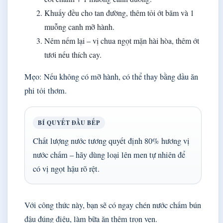
Khuấy đều cho tan đường, thêm tỏi ớt băm và 1
muỗng canh mỡ hành.
Nêm nếm lại – vị chua ngọt mặn hài hòa, thêm ớt
tươi nếu thích cay.
Mẹo: Nếu không có mỡ hành, có thể thay bằng dầu ăn
phi tỏi thơm.
BÍ QUYẾT ĐẦU BẾP
Chất lượng nước tương quyết định 80% hương vị
nước chấm – hãy dùng loại lên men tự nhiên để
có vị ngọt hậu rõ rệt.
Với công thức này, bạn sẽ có ngay chén nước chấm bún
đậu đúng điệu, làm bữa ăn thêm trọn vẹn.