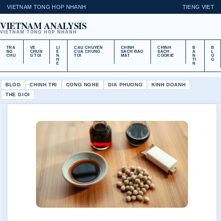
VIETNAM TONG HOP NHANH
TIENG VIET
VIETNAM ANALYSIS
VIETNAM TONG HOP NHANH
TRA
VE
LI
CAU CHUYEN
CHINH
CHINH
B
B
NG
CHUN
E
CUA CHUNG
SACH BAO
SACH
A
L
CHU
G TOI
N
TOI
MAT
COOKIE
N
O
H
TI
G
E
N
BLOG
CHINH TRI
CONG NGHE
DIA PHUONG
KINH DOANH
THE GIOI