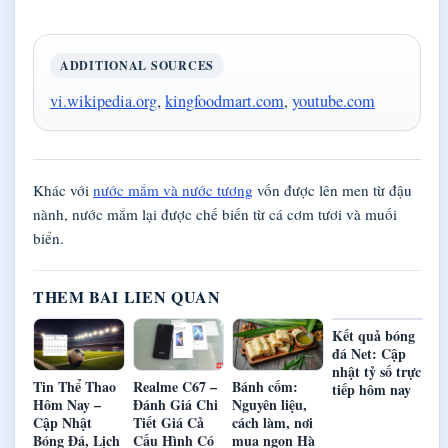
ADDITIONAL SOURCES
vi.wikipedia.org
,
kingfoodmart.com
,
youtube.com
Khác với
nước mắm và nước tương
vốn được lên men từ đậu
nành, nước mắm lại được chế biến từ cá cơm tươi và muối
biển.
THEM BAI LIEN QUAN
Kết quả bóng
đá Net: Cập
nhật tỷ số trực
Tin Thể Thao
Realme C67 –
Bánh cốm:
tiếp hôm nay
Hôm Nay –
Đánh Giá Chi
Nguyên liệu,
Cập Nhật
Tiết Giá Cả
cách làm, nơi
Bóng Đá, Lịch
Cấu Hình Có
mua ngon Hà