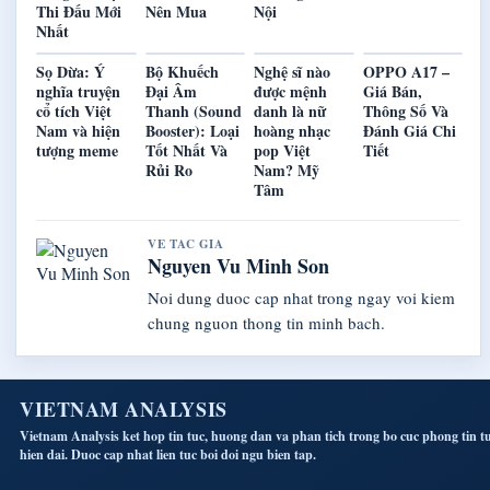
Thi Đấu Mới
Nên Mua
Nội
Nhất
Sọ Dừa: Ý
Bộ Khuếch
Nghệ sĩ nào
OPPO A17 –
nghĩa truyện
Đại Âm
được mệnh
Giá Bán,
cổ tích Việt
Thanh (Sound
danh là nữ
Thông Số Và
Nam và hiện
Booster): Loại
hoàng nhạc
Đánh Giá Chi
tượng meme
Tốt Nhất Và
pop Việt
Tiết
Rủi Ro
Nam? Mỹ
Tâm
VE TAC GIA
Nguyen Vu Minh Son
Noi dung duoc cap nhat trong ngay voi kiem
chung nguon thong tin minh bach.
VIETNAM ANALYSIS
Vietnam Analysis ket hop tin tuc, huong dan va phan tich trong bo cuc phong tin t
hien dai. Duoc cap nhat lien tuc boi doi ngu bien tap.