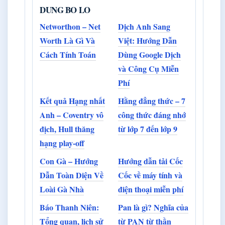
DUNG BO LO
Networthon – Net
Dịch Anh Sang
Worth Là Gì Và
Việt: Hướng Dẫn
Cách Tính Toán
Dùng Google Dịch
và Công Cụ Miễn
Phí
Kết quả Hạng nhất
Hằng đẳng thức – 7
Anh – Coventry vô
công thức đáng nhớ
địch, Hull thăng
từ lớp 7 đến lớp 9
hạng play-off
Con Gà – Hướng
Hướng dẫn tải Cốc
Dẫn Toàn Diện Về
Cốc về máy tính và
Loài Gà Nhà
điện thoại miễn phí
Báo Thanh Niên:
Pan là gì? Nghĩa của
Tổng quan, lịch sử
từ PAN từ thần