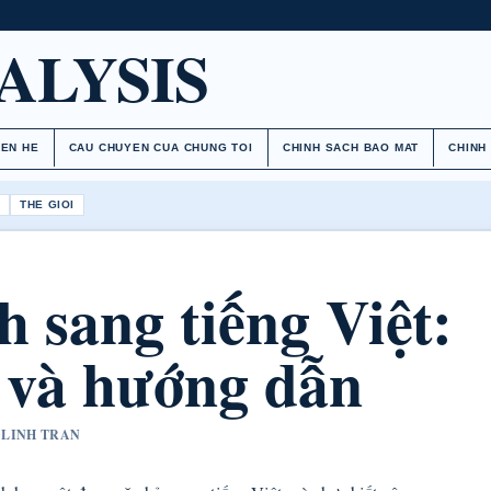
ALYSIS
IEN HE
CAU CHUYEN CUA CHUNG TOI
CHINH SACH BAO MAT
CHINH
H
THE GIOI
h sang tiếng Việt:
 và hướng dẫn
T LINH TRAN