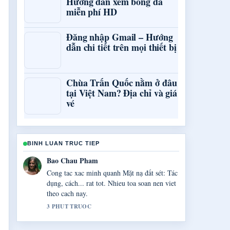
Hướng dẫn xem bóng đá
miễn phí HD
Đăng nhập Gmail – Hướng
dẫn chi tiết trên mọi thiết bị
Chùa Trấn Quốc nằm ở đâu
tại Việt Nam? Địa chỉ và giá
vé
BINH LUAN TRUC TIEP
Quang Huy Vo
Tong hop rat tot ve Ku3933 &#8211; Hướng
dẫn đăng nhập và.... Day la ban tom tat ro
rang nhat toi thay hom nay.
5 PHUT TRUOC