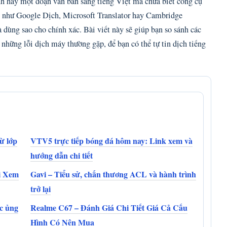
h hay một đoạn văn bản sang tiếng Việt mà chưa biết công cụ
í như Google Dịch, Microsoft Translator hay Cambridge
 dùng sao cho chính xác. Bài viết này sẽ giúp bạn so sánh các
 những lỗi dịch máy thường gặp, để bạn có thể tự tin dịch tiếng
ừ lớp
VTV5 trực tiếp bóng đá hôm nay: Link xem và
hướng dẫn chi tiết
i Xem
Gavi – Tiểu sử, chấn thương ACL và hành trình
trở lại
ếc ủng
Realme C67 – Đánh Giá Chi Tiết Giá Cả Cấu
Hình Có Nên Mua