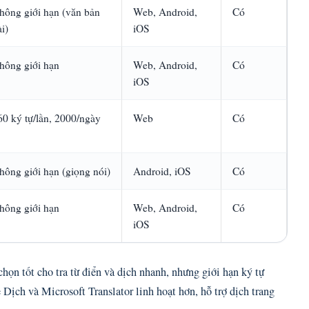
hông giới hạn (văn bản
Web, Android,
Có
i)
iOS
hông giới hạn
Web, Android,
Có
iOS
60 ký tự/lần, 2000/ngày
Web
Có
hông giới hạn (giọng nói)
Android, iOS
Có
hông giới hạn
Web, Android,
Có
iOS
ọn tốt cho tra từ điển và dịch nhanh, nhưng giới hạn ký tự
Dịch và Microsoft Translator linh hoạt hơn, hỗ trợ dịch trang