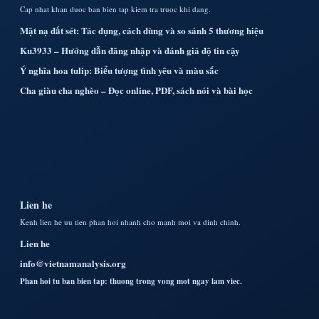
Cap nhat khan duoc ban bien tap kiem tra truoc khi dang.
Mặt nạ đất sét: Tác dụng, cách dùng và so sánh 5 thương hiệu
Ku3933 – Hướng dẫn đăng nhập và đánh giá độ tin cậy
Ý nghĩa hoa tulip: Biểu tượng tình yêu và màu sắc
Cha giàu cha nghèo – Đọc online, PDF, sách nói và bài học
Lien he
Kenh lien he uu tien phan hoi nhanh cho manh moi va dinh chinh.
Lien he
info@vietnamanalysis.org
Phan hoi tu ban bien tap: thuong trong vong mot ngay lam viec.