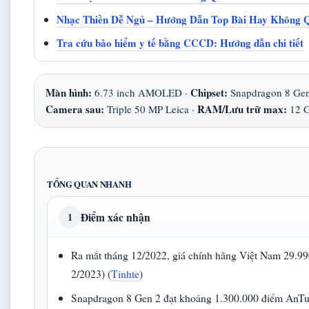
Nhạc Thiền Dễ Ngủ – Hướng Dẫn Top Bài Hay Không 
Tra cứu bảo hiểm y tế bằng CCCD: Hướng dẫn chi tiết
Màn hình:
Chipset:
6.73 inch AMOLED ·
Snapdragon 8 Gen
Camera sau:
RAM/Lưu trữ max:
Triple 50 MP Leica ·
12 G
TỔNG QUAN NHANH
Điểm xác nhận
1
Ra mắt tháng 12/2022, giá chính hãng Việt Nam 29.9
2/2023) (
Tinhte
)
Snapdragon 8 Gen 2 đạt khoảng 1.300.000 điểm AnTuTu