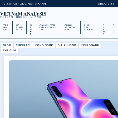
VIETNAM TONG HOP NHANH
TIENG VIET
VIETNAM ANALYSIS
VIETNAM TONG HOP NHANH
TRA
VE
LI
CAU CHUYEN
CHINH
CHINH
B
B
NG
CHUN
E
CUA CHUNG
SACH BAO
SACH
A
L
CHU
G TOI
N
TOI
MAT
COOKIE
N
O
H
TI
G
E
N
BLOG
CHINH TRI
CONG NGHE
DIA PHUONG
KINH DOANH
THE GIOI