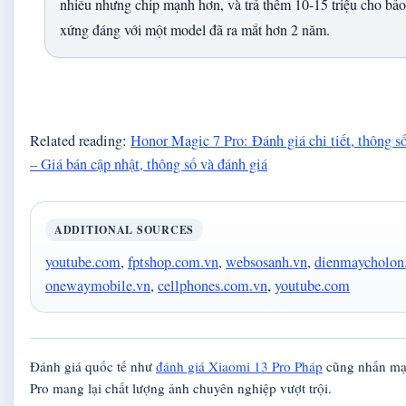
nhiều nhưng chip mạnh hơn, và trả thêm 10-15 triệu cho bả
xứng đáng với một model đã ra mắt hơn 2 năm.
Related reading:
Honor Magic 7 Pro: Đánh giá chi tiết, thông số
– Giá bán cập nhật, thông số và đánh giá
ADDITIONAL SOURCES
youtube.com
,
fptshop.com.vn
,
websosanh.vn
,
dienmaycholon
onewaymobile.vn
,
cellphones.com.vn
,
youtube.com
Đánh giá quốc tế như
đánh giá Xiaomi 13 Pro Pháp
cũng nhấn mạn
Pro mang lại chất lượng ảnh chuyên nghiệp vượt trội.