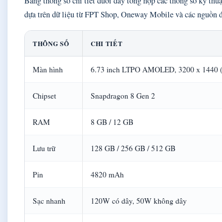
Bảng thông số chi tiết dưới đây tổng hợp các thông số kỹ thu
dựa trên dữ liệu từ FPT Shop, Oneway Mobile và các nguồn đ
THÔNG SỐ
CHI TIẾT
Màn hình
6.73 inch LTPO AMOLED, 3200 x 1440 
Chipset
Snapdragon 8 Gen 2
RAM
8 GB / 12 GB
Lưu trữ
128 GB / 256 GB / 512 GB
Pin
4820 mAh
Sạc nhanh
120W có dây, 50W không dây