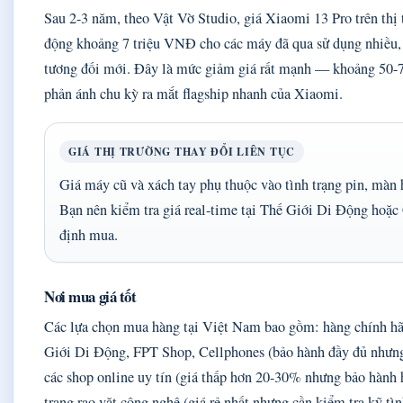
Sau 2-3 năm, theo Vật Vờ Studio, giá Xiaomi 13 Pro trên thị
động khoảng 7 triệu VNĐ cho các máy đã qua sử dụng nhiều, 
tương đối mới. Đây là mức giảm giá rất mạnh — khoảng 50-
phản ánh chu kỳ ra mắt flagship nhanh của Xiaomi.
GIÁ THỊ TRƯỜNG THAY ĐỔI LIÊN TỤC
Giá máy cũ và xách tay phụ thuộc vào tình trạng pin, màn
Bạn nên kiểm tra giá real-time tại Thế Giới Di Động hoặc 
định mua.
Nơi mua giá tốt
Các lựa chọn mua hàng tại Việt Nam bao gồm: hàng chính hãn
Giới Di Động, FPT Shop, Cellphones (bảo hành đầy đủ nhưng 
các shop online uy tín (giá thấp hơn 20-30% nhưng bảo hành 
trang rao vặt công nghệ (giá rẻ nhất nhưng cần kiểm tra kỹ tìn