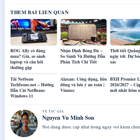
THEM BAI LIEN QUAN
ROG Ally có đáng
Nhận Định Bóng Đá –
Thời tiết Quảng
mua? Giá, so sánh
So Sánh Và Hướng Dẫn
ngày tới: Dự bá
laptop và câu hỏi
Phân Tích Chi Tiết
xác
thường gặp
Tải Netbean
Alaxan: Công dụng, liều
BXH Premier L
Techfeone.net – Hướng
dùng và lưu ý an toàn |
2026/2027 – Cậ
Dẫn Cài NetBeans
Vinmec
mới nhất hôm 
Windows 11
VE TAC GIA
Nguyen Vu Minh Son
Noi dung duoc cap nhat trong ngay voi kiem chu