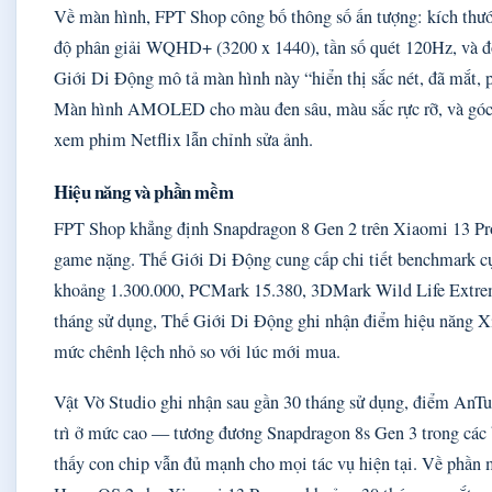
Về màn hình, FPT Shop công bố thông số ấn tượng: kích 
độ phân giải WQHD+ (3200 x 1440), tần số quét 120Hz, và độ
Giới Di Động mô tả màn hình này “hiển thị sắc nét, đã mắt, ph
Màn hình AMOLED cho màu đen sâu, màu sắc rực rỡ, và góc
xem phim Netflix lẫn chỉnh sửa ảnh.
Hiệu năng và phần mềm
FPT Shop khẳng định Snapdragon 8 Gen 2 trên Xiaomi 13 Pr
game nặng. Thế Giới Di Động cung cấp chi tiết benchmark c
khoảng 1.300.000, PCMark 15.380, 3DMark Wild Life Extrem
tháng sử dụng, Thế Giới Di Động ghi nhận điểm hiệu năng Xi
mức chênh lệch nhỏ so với lúc mới mua.
Vật Vờ Studio ghi nhận sau gần 30 tháng sử dụng, điểm AnT
trì ở mức cao — tương đương Snapdragon 8s Gen 3 trong các b
thấy con chip vẫn đủ mạnh cho mọi tác vụ hiện tại. Về phần