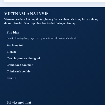
VIETNAM ANALYSIS
Vietnam Analysis ket hop tin tuc, huong dan va phan tich trong bo cuc phong
tin tuc hien dai. Duoc cap nhat lien tuc boi doi ngu bien tap.
Pho bien
Ban tin bien tap hang ngay va nguon tin cay de xac minh nhanh.
Ve chung toi
Lien he
Cau chuyen cua chung toi
Chinh sach bao mat
Chinh sach cookie
Ban tin
Bai viet moi nhat