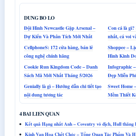
DUNG BO LO
Đội Hình Newcastle Gặp Arsenal –
Con cá là gì? 
Dự Kiến Và Phân Tích Mới Nhất
nhất, cá voi 
CellphoneS: 172 cửa hàng, bán lẻ
Shoppee – Lị
công nghệ chính hãng
Hình Kinh Do
Cookie Run Kingdom Code – Danh
Infographic 
Sách Mã Mới Nhất Tháng 5/2026
Đẹp Miễn Phí
Genially là gì – Hướng dẫn chi tiết tạo
Sweet Home –
nội dung tương tác
Mềm Thiết K
4 BAI LIEN QUAN
Kết quả Hạng nhất Anh – Coventry vô địch, Hull thăng 
Kính Vạn Hoa Chết Chóc – Tổng Quan Tác Phẩm Và 